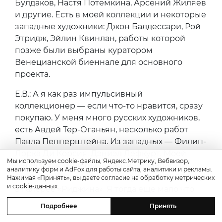
Булдаков, Настя Потемкина, Арсений Жиляев
и другие. Есть в моей коллекции и некоторые
западные художники: Джон Балдессари, Рой
Этридж, Эйлин Квинлан, работы которой
позже были выбраны куратором
Венецианской биеннале для основного
проекта.
Е.В.: А я как раз импульсивный
коллекционер — если что-то нравится, сразу
покупаю. У меня много русских художников,
есть Авдей Тер-Оганьян, несколько работ
Павла Пепперштейна. Из западных — Филип-
Лорка Ди Корсия, Дэниэл Лефкурт. Моей
Мы используем cookie-файлы, Яндекс.Метрику, Вебвизор,
первой работой была картина Павла
аналитику форм и AdFox для работы сайта, аналитики и рекламы.
Пепперштейна, которую я купила в 2007 году
Нажимая «Принять», вы даете согласие на обработку метрических
и cookie-данных.
в галерее «Риджина». Я тогда еще мало что
знала о современном искусстве, увидела
Подробнее
Принять
ее и поняла, что она мне необходима. В моей