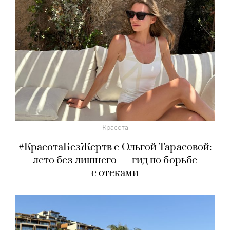
Красота
#КрасотаБезЖертв с Ольгой Тарасовой:
лето без лишнего — гид по борьбе
с отеками