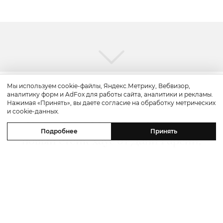
Мы используем cookie-файлы, Яндекс.Метрику, Вебвизор,
аналитику форм и AdFox для работы сайта, аналитики и рекламы.
Путешествие
Нажимая «Принять», вы даете согласие на обработку метрических
и cookie-данных.
Каникулы в Maxx Royal Bodrum:
Подробнее
Принять
новый стейк-хаус от Дани Гарсии,
лучшие виды на море и
легендарные вечеринки в Scorpios
07 августа 2026