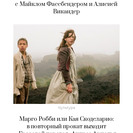
с Майклом Фассбендером и Алисией
Викандер
Культура
Марго Робби или Кая Скоделарио:
в повторный прокат выходит