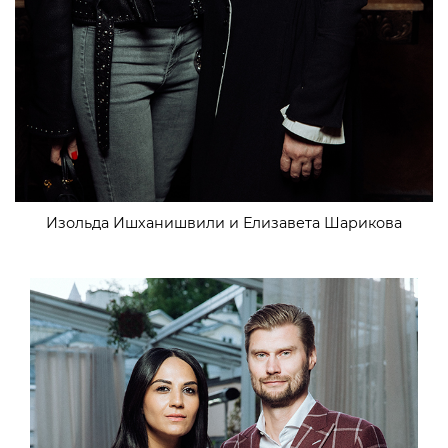
Изольда Ишханишвили и Елизавета Шарикова