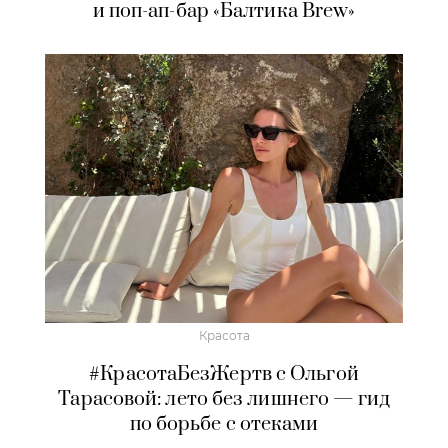
и поп-ап-бар «Балтика Brew»
Красота
#КрасотаБезЖертв с Ольгой
Тарасовой: лето без лишнего — гид
по борьбе с отеками