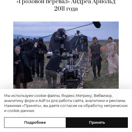
«Грозовой перевал» Андреа Арнольд
2011 года
Мы используем cookie-файлы, Яндекс.Метрику, Вебвизор,
аналитику форм и AdFox для работы сайта, аналитики и рекламы.
Культура
Нажимая «Принять», вы даете согласие на обработку метрических
и cookie-данных.
Киноночь с Андреем Перегудовым.
Все истории — о возвращении домой:
Подробнее
Принять
«Одиссея» Нолана — тридцатилетнее