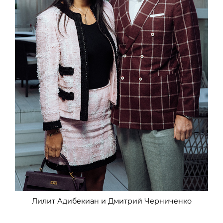
Лилит Адибекиан и Дмитрий Черниченко