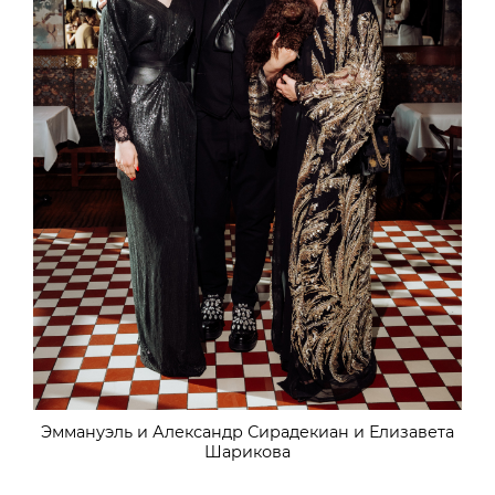
Эммануэль и Александр Сирадекиан и Елизавета
Шарикова