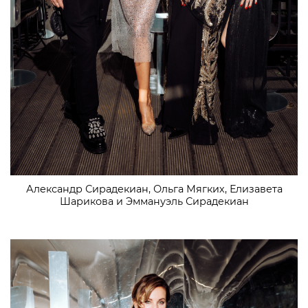
Александр Сирадекиан, Ольга Мягких, Елизавета
Шарикова и Эммануэль Сирадекиан