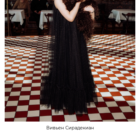
Вивьен Сирадекиан