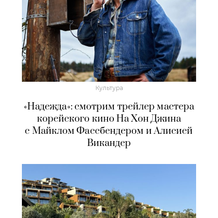
Культура
«Надежда»: смотрим трейлер мастера
корейского кино На Хон Джина
с Майклом Фассбендером и Алисией
Викандер