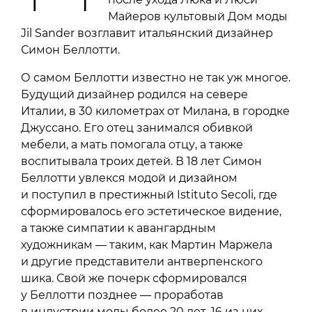
Майеров культовый Дом моды
Jil Sander возглавит итальянский дизайнер
Симон Беллотти.
О самом Беллотти известно не так уж многое.
Будущий дизайнер родился на севере
Италии, в 30 километрах от Милана, в городке
Джуссано. Его отец занимался обивкой
мебели, а мать помогала отцу, а также
воспитывала троих детей. В 18 лет Симон
Беллотти увлекся модой и дизайном
и поступил в престижный Istituto Secoli, где
сформировалось его эстетическое видение,
а также симпатии к авангардным
художникам — таким, как Мартин Маржела
и другие представители антверпенского
шика. Свой же почерк сформировался
у Беллотти позднее — проработав
в индустрии моды более 20 лет, 16 из них