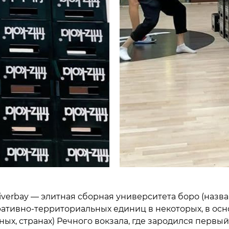
iverbay — элитная сборная университета боро (назв
ативно-территориальных единиц в некоторых, в ос
ых, странах) Речного вокзала, где зародился первы