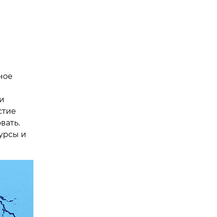
ное
и
стие
вать.
урсы и