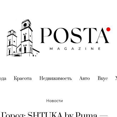
nt)
ода
(current)
Красота
(current)
Недвижимость
(current)
Авто
(current)
Вкус
(cur
Новости
Город: SHTUKA by Puma —