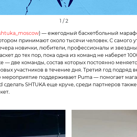
2 / 2
htuka_moscow
) — ежегодный баскетбольный мараф
котором принимают около тысячи человек. С самого у
ечера новички, любители, профессионалы и звездны
аскет до тех пор, пока одна из команд не наберет 100
е — две команды, состав которых постоянно меняетс
овых участников в течение дня. Третий год подряд в
 мероприятие поддерживает Puma — помогает маг
d сделать SHTUKA еще круче, среди партнеров также
кет.