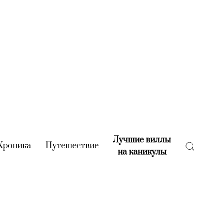
Лучшие виллы
rent)
Хроника
(current)
Путешествие
(current)
на каникулы
(current)