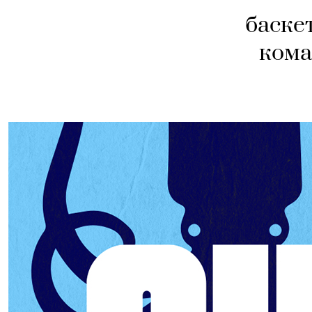
баске
кома