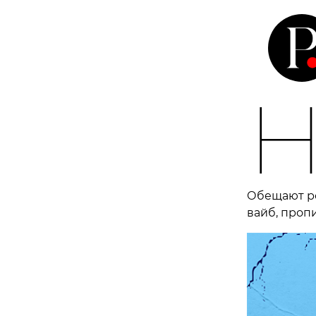
Обещают ро
вайб, проп