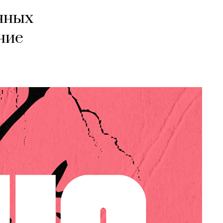
нных
ние