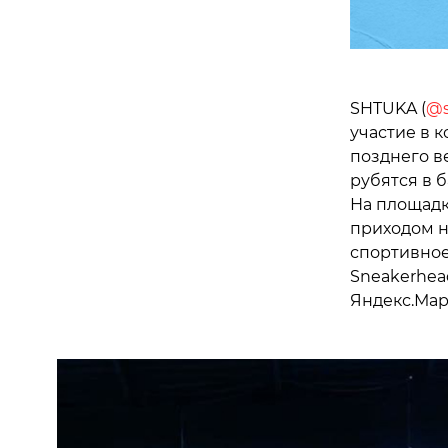
SHTUKA (
@s
участие в 
позднего в
рубятся в б
На площадк
приходом н
спортивное
Sneakerhea
Яндекс.Мар