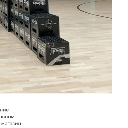
ание
новном
й магазин