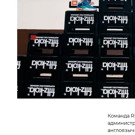
Команда R
администр
англоязычн