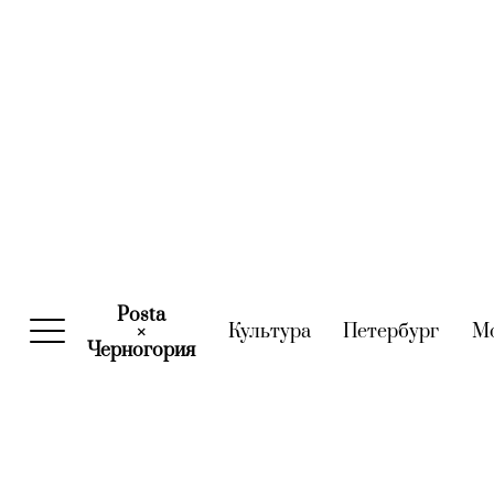
Posta
Культура
(current)
Петербург
(curre
М
×
Черногория
(current)