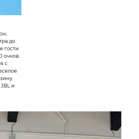
он,
тра до
е гости
0 очков.
я с
еселое
азину
 JBL и