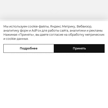
Мы используем cookie-файлы, Яндекс.Метрику, Вебвизор,
аналитику форм и AdFox для работы сайта, аналитики и рекламы.
Путешествие
Нажимая «Принять», вы даете согласие на обработку метрических
и cookie-данных.
Каникулы в Maxx Royal Bodrum:
Подробнее
Принять
новый стейк-хаус от Дани Гарсии,
лучшие виды на море и
легендарные вечеринки в Scorpios
07 августа 2026