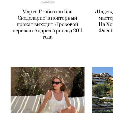
Культура
Марго Робби или Кая
«Надеж
Скоделарио: в повторный
масте
прокат выходит «Грозовой
На Хо
перевал» Андреа Арнольд 2011
Фассб
года