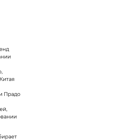
ренд
ании
,
 Китая
и Прадо
ей,
овании
бирает