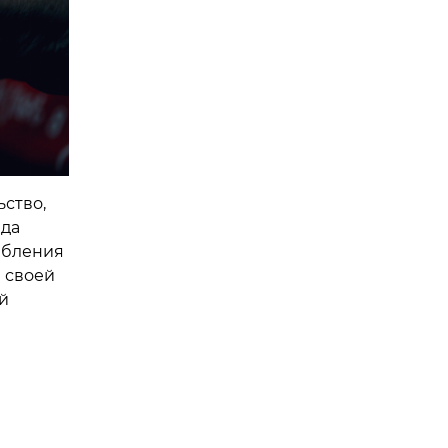
ство,
нда
ебления
а своей
й