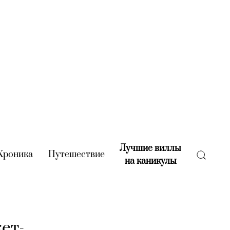
Лучшие виллы
rent)
Хроника
(current)
Путешествие
(current)
на каникулы
(current)
ет-