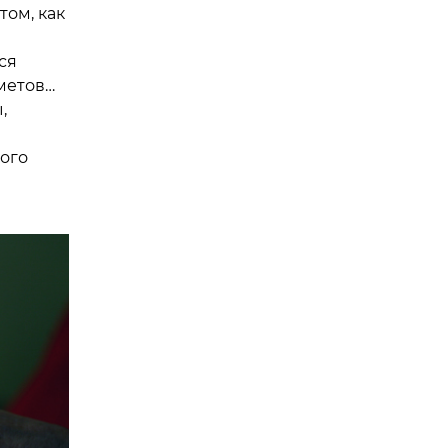
том, как
ся
метов…
,
ого