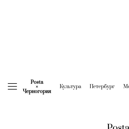
Posta
Культура
(current)
Петербург
(curre
М
×
Черногория
(current)
Post