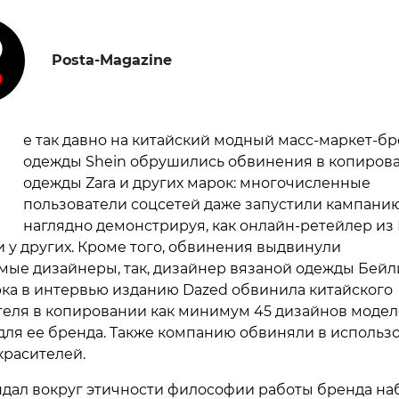
Posta-Magazine
Н
е так давно на китайский модный масс-маркет-б
одежды Shein обрушились обвинения в копиров
одежды Zara и других марок: многочисленные
пользователи соцсетей даже запустили кампанию
наглядно демонстрируя, как онлайн-ретейлер из
и у других. Кроме того, обвинения выдвинули
мые дизайнеры, так, дизайнер вязаной одежды Бейл
ка в интервью изданию Dazed обвинила китайского
еля в копировании как минимум 45 дизайнов модел
для ее бренда. Также компанию обвиняли в использ
красителей.
ндал вокруг этичности философии работы бренда на