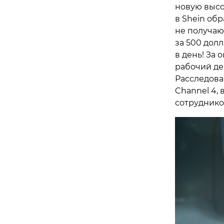
новую высо
в Shein об
не получаю
за 500 дол
в день! За 
рабочий ден
Расследова
Channel 4,
сотруднико