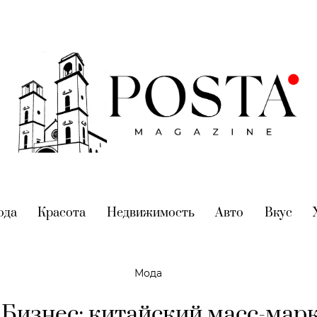
nt)
ода
(current)
Красота
(current)
Недвижимость
(current)
Авто
(current)
Вкус
(cur
Мода
aБизнес: китайский масс-марк