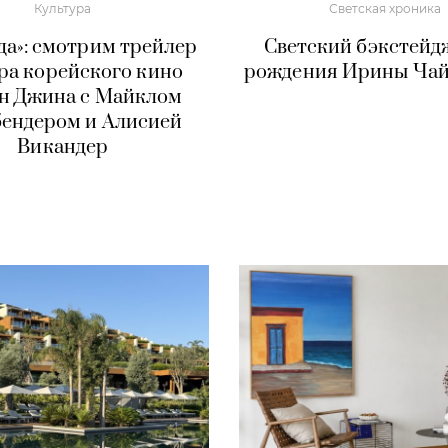
Культура
Светская хроника
да»: смотрим трейлер
Светский бэкстейдж
ра корейского кино
рождения Ирины Чай
н Джина с Майклом
ендером и Алисией
Викандер