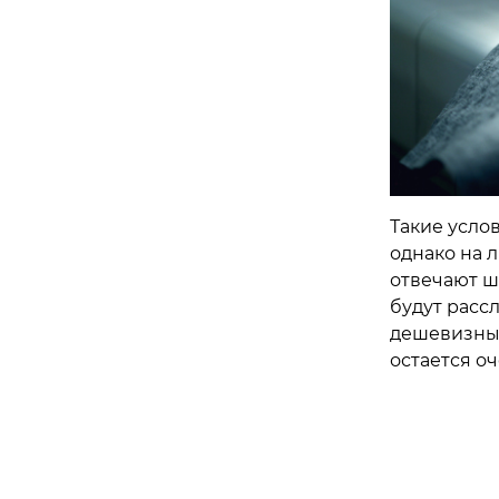
Такие усло
однако на 
отвечают ш
будут расс
дешевизны 
остается о