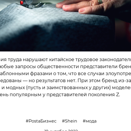
вия труда нарушают китайское трудовое законодатель
любые запросы общественности представители бре
аблонными фразами о том, что все случаи злоупотр
ледованы — но результатов нет. При этом бренд из-з
и модных (пусть и заимствованных у других) моделе
чень популярным у представителей поколения Z.
PostaБизнес
Shein
мода