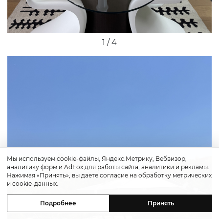
1 / 4
Мы используем cookie-файлы, Яндекс.Метрику, Вебвизор,
аналитику форм и AdFox для работы сайта, аналитики и рекламы.
Нажимая «Принять», вы даете согласие на обработку метрических
и cookie-данных.
Previous
Ne
Подробнее
Принять