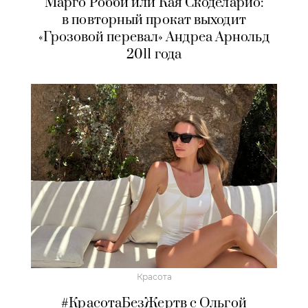
Марго Робби или Кая Скоделарио:
в повторный прокат выходит
«Грозовой перевал» Андреа Арнольд
2011 года
Красота
#КрасотаБезЖертв с Ольгой