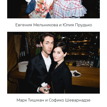
Евгения Мельникова и Юлия Прудько
Марк Тишман и Софико Шеварнадзе