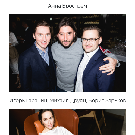
Анна Брострем
Игорь Гаранин, Михаил Друян, Борис Зарьков