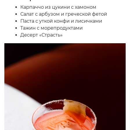
Карпаччо из цукини с хамоном
Салат с арбузом и греческой фетой
Паста с уткой конфи и лисичками
Тажин с морепродуктами
Десерт «Страсть»