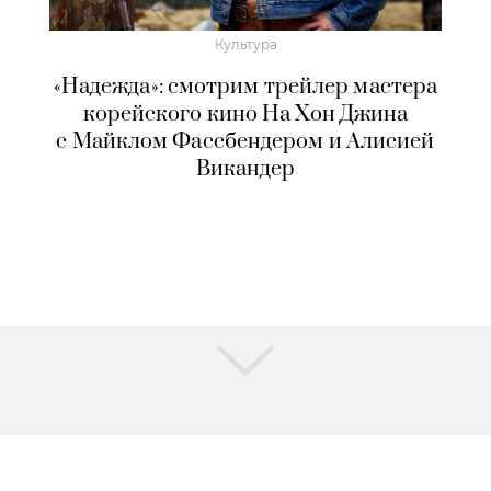
Культура
«Надежда»: смотрим трейлер мастера
корейского кино На Хон Джина
с Майклом Фассбендером и Алисией
Викандер