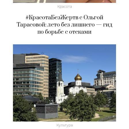
Красота
#КрасотаБезЖертв с Ольгой
Тарасовой: лето без лишнего — гид
по борьбе с отеками
Культура