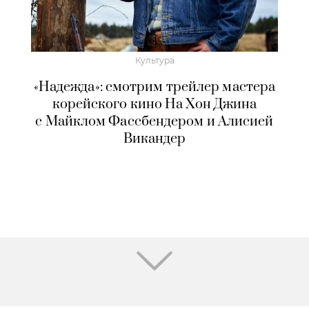
Культура
«Надежда»: смотрим трейлер мастера
корейского кино На Хон Джина
с Майклом Фассбендером и Алисией
Викандер