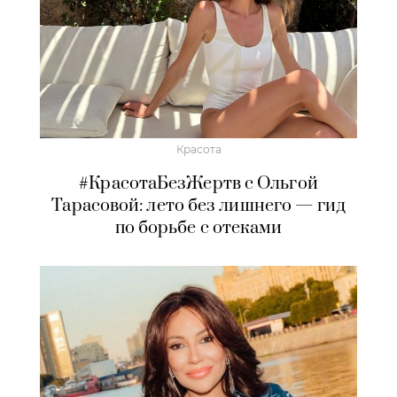
Красота
#КрасотаБезЖертв с Ольгой
Тарасовой: лето без лишнего — гид
по борьбе с отеками