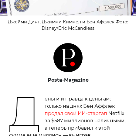
Джейми Динг, Джимми Киммел и Бен Аффлек Фото:
Disney/Eric McCandless
Posta-Magazine
Д
еньги и правда к деньгам:
только на днях Бен Аффлек
продал свой ИИ-стартап
Netflix
за $587 миллионов наличными,
а теперь прибавил к этой
сумме еще миллион — выиграв