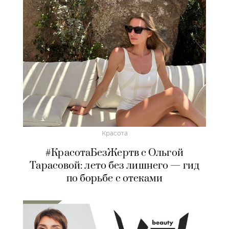
Красота
#КрасотаБезЖертв с Ольгой
Тарасовой: лето без лишнего — гид
по борьбе с отеками