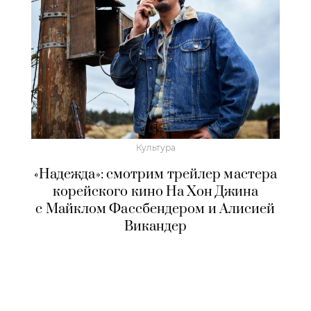
Культура
«Надежда»: смотрим трейлер мастера
корейского кино На Хон Джина
с Майклом Фассбендером и Алисией
Викандер