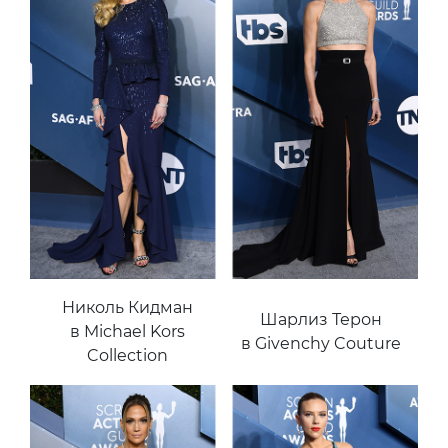
Николь Кидман
Шарлиз Терон
в Michael Kors
в Givenchy Couture
Collection