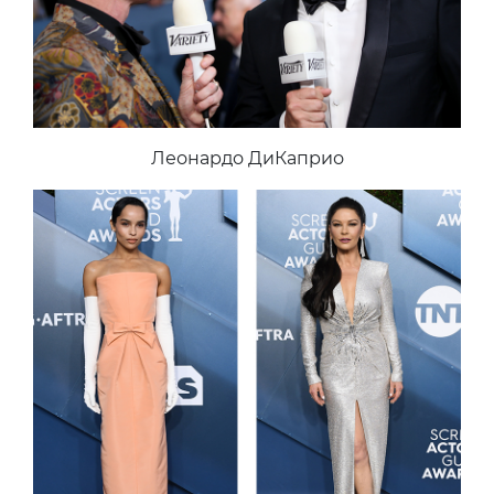
Леонардо ДиКаприо