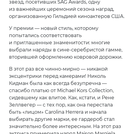
звезд, посетивших SAG Awards, одну
из важнейших церемоний сезона наград,
организованную Гильдией киноактеров США.
У премии — новый стиль, которому
попытались соответствовать
и приглашенные знаменитости: многие
выбрали наряды в сине-серебристой гамме,
вторившей оформлению ковровой дорожки.
В этот раз все чинно-мирно — никакой
эксцентрики перед камерами! Николь
Кидман была как всегда безупречна —
спасибо платью от Michael Kors Collection,
сидевшему как влитое. Как, кстати, и Рене
Зеллвегер — с тех пор, как она перестала
быть «лицом» Carolina Herrera и начала
выбирать другие марки, ее гардероб стал
значительно более интересным. На этот раз
актриса примерила наряд Maison Margiela