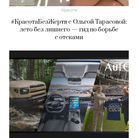
Красота
#КрасотаБезЖертв с Ольгой Тарасовой:
лето без лишнего — гид по борьбе
с отеками