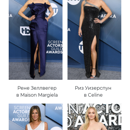
Рене Зеллвегер
Риз Уизерспун
в Maison Margiela
в Celine