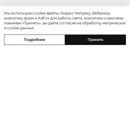
Мы используем cookie-файлы, Яндекс.Метрику, Вебвизор,
аналитику форм и AdFox для работы сайта, аналитики и рекламы.
Путешествие
Нажимая «Принять», вы даете согласие на обработку метрических
и cookie-данных.
Каникулы в Maxx Royal Bodrum:
Подробнее
Принять
новый стейк-хаус от Дани Гарсии,
лучшие виды на море и
легендарные вечеринки в Scorpios
07 августа 2026