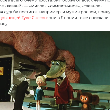
орее всего, очень проста: они обожают все, к чему п
е «каваий» — «милое», «симпатичное», «славное».
я судьба постигла, например, и муми-троллей, при
дожницей Туве Янссон
: они в Японии тоже снискали
аву.