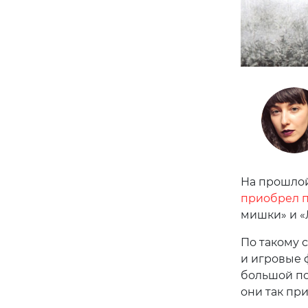
На прошлой
приобрел п
мишки» и «Л
По такому 
и игровые 
большой по
они так пр