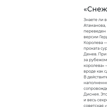
«Снежн
Знаете ли 
Атаманова,
переведен 
версии Гер
Королева —
проката су
Денев. При
за рубежом
королева» —
вроде как 
В действит
наполненно
сопровожде
Диснея. Эт
и весь сек
советская 