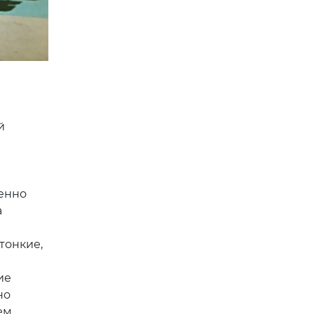
й
менно
а
тонкие,
ие
но
ем