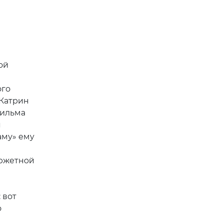
ой
ого
 Катрин
фильма
я
аму» ему
сюжетной
 вот
о