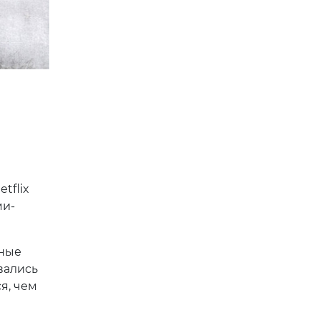
tflix
ми-
нные
вались
я, чем