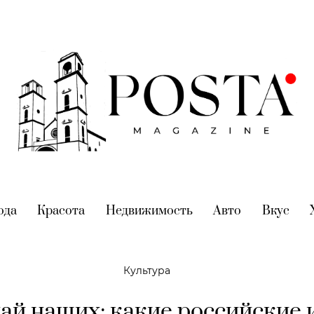
nt)
ода
(current)
Красота
(current)
Недвижимость
(current)
Авто
(current)
Вкус
(cur
Культура
ай наших: какие российские 