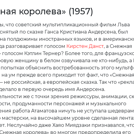
ая королева» (1957)
вы, что советский мультипликационный фильм Льва
 снятый по сказке Ганса Кристиана Андерсена, был
на полдюжины иностранных языков, и в американск
да разговаривает голосом
Кирстен Данст
, а Снежная
 голосом Кэтлин Тернер? Более того, для французск
ровую женщину в белом озвучивала не кто-нибудь, а
 попытках объяснить востребованность этого мульт
 на ум прежде всего приходит тот факт, что «Снежна
 не российская, а европейская сказка. Так что «рекл
сделало в первую очередь имя Андерсена.
ельности же с точки зрения режиссуры, анимации, 
сти, продуманности персонажей и музыкального
ния работа Атаматова ничуть не уступала шедеврам
о мастерски, на высочайшем уровне сделанная лента:
рет. Неслучайно даже Хаяо Миядзаки признавался, чт
«Снежная королева» во многом предопределила его