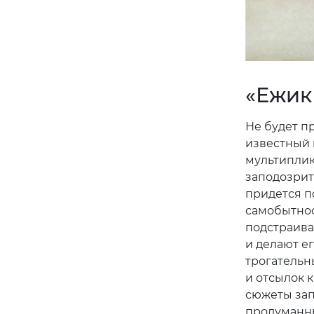
«Ежик 
Не будет п
известный 
мультиплик
заподозрит
придется п
самобытнос
подстраива
и делают е
трогательн
и отсылок 
сюжеты зап
продуманны