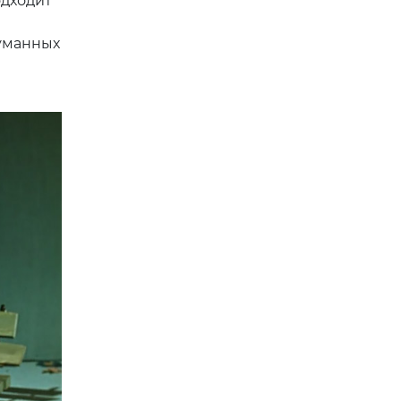
одходит
думанных