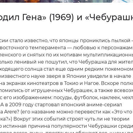
дил Гена» (1969) и «Чебураш
ссии стало известно, что японцы прониклись пылкой
 восточного темперамента — любовью к персонажам
пенского и снятых по их мотивам мультипликацион
олько ленивый не пошутил, что Чебурашка для жите
ходящего солнца стал еще одним редким покемоном
известного науке зверя в Японии увидели в начале
а экранах кинотеатров в Токио и Нагое. Вскоре полк
ломились от игрушечных Чебурашек, а также всево
с его изображением: посуды, футболок, наклеек, чех
 А в 2009 году стартовал японский аниме-сериал
 Arere? (его название можно перевести как «Это что
а?») Вокруг этих событий строят чуть ли не теории
но истинная причина популярности Чебурашки сред