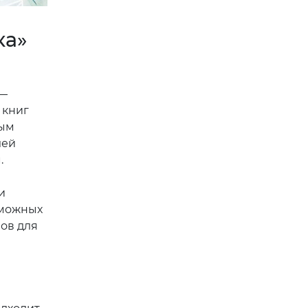
ка»
 —
 книг
ным
лей
.
и
зможных
лов для
и