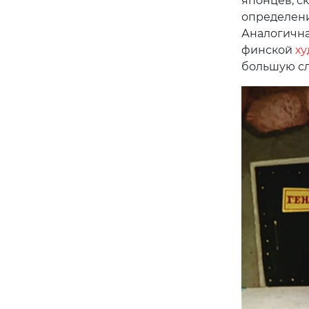
японцев, ск
определени
Аналогична
финской
ху
большую сл