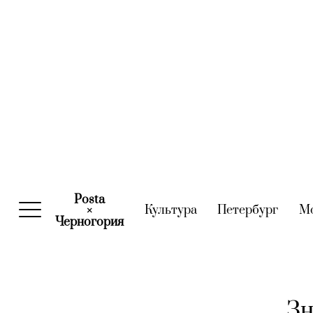
Posta
Культура
(current)
Петербург
(curre
М
×
Черногория
(current)
Зн