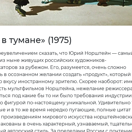
в тумане» (1975)
реувеличением сказать, что Юрий Норштейн — самы
из ныне живущих российских художников-
аторов за рубежом. Его, разумеется, очень сложно
ь в осознанном желании создать «продукт», который
о вкусу иностранному зрителю. Скорее наоборот: и
ть мультфильмов Норштейна, нежелание режиссер
ться под какие бы то ни было требования индустрии
го фигурой по-настоящему уникальной. Удивительно 
ые и в то же время нередко пугающие, полные цитат
к произведениям мирового искусства норштейновск
акованы в очень характерный, узнаваемый, тщатель
й авторский стиль. За пределами России с почтени