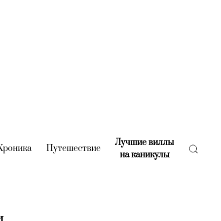
Лучшие виллы
rent)
Хроника
(current)
Путешествие
(current)
на каникулы
(current)
и