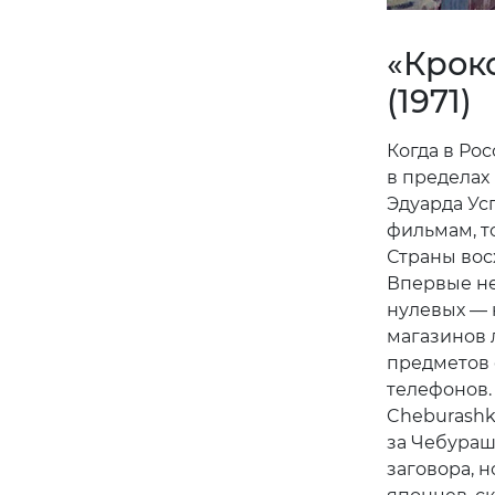
«Кроко
(1971)
Когда в Ро
в пределах
Эдуарда Ус
фильмам, т
Страны вос
Впервые не
нулевых — н
магазинов 
предметов 
телефонов.
Cheburashka
за Чебурашк
заговора, 