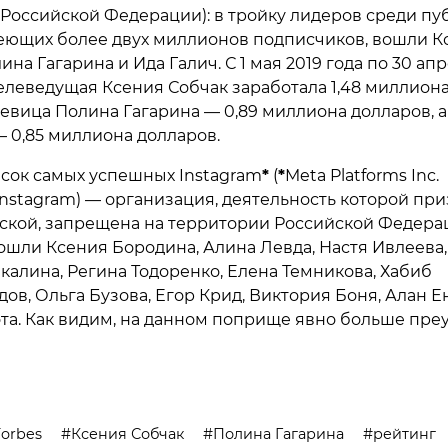
Российской Федерации): в тройку лидеров среди п
еющих более двух миллионов подписчиков, вошли К
ина Гагарина и Ида Галич. С 1 мая 2019 года по 30 ап
телеведущая Ксения Собчак заработала 1,48 миллион
певица Полина Гагарина — 0,89 миллиона долларов, а
— 0,85 миллиона долларов.
исок самых успешных Instagram
*
(
*
Meta Platforms Inc.
 Instagram) — организация, деятельность которой пр
ской, запрещена на территории Российской Федера
ошли Ксения Бородина, Алина Левда, Настя Ивлеева,
калина, Регина Тодоренко, Елена Темникова, Хабиб
ов, Ольга Бузова, Егор Крид, Виктория Боня, Алан 
ота. Как видим, на данном поприще явно больше пре
Forbes
Ксения Собчак
Полина Гагарина
рейтинг