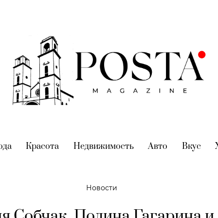
nt)
ода
(current)
Красота
(current)
Недвижимость
(current)
Авто
(current)
Вкус
(cur
Новости
я Собчак, Полина Гагарина и