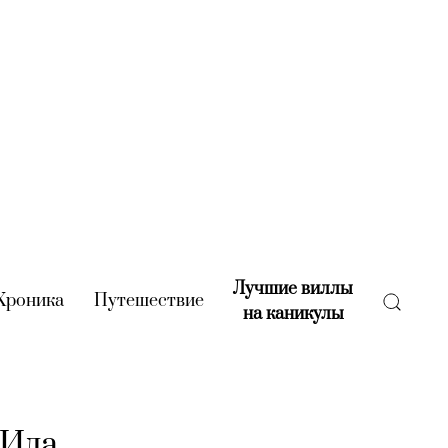
Лучшие виллы
rent)
Хроника
(current)
Путешествие
(current)
на каникулы
(current)
 Ида