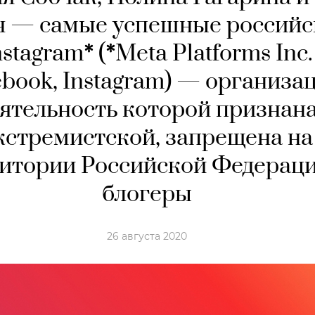
ч — самые успешные российс
nstagram
*
(
*
Meta Platforms Inc.
ebook, Instagram) — организац
ятельность которой признан
кстремистской, запрещена на
итории Российской Федераци
блогеры
26 августа 2020