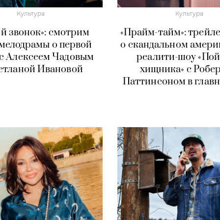
Культура
Культура
й звонок»: смотрим
«Прайм-тайм»: трейл
 мелодрамы о первой
о скандальном амер
с Алексеем Чадовым
реалити-шоу «По
етланой Ивановой
хищника» с Робе
Паттинсоном в главн