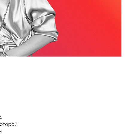
.
которой
и