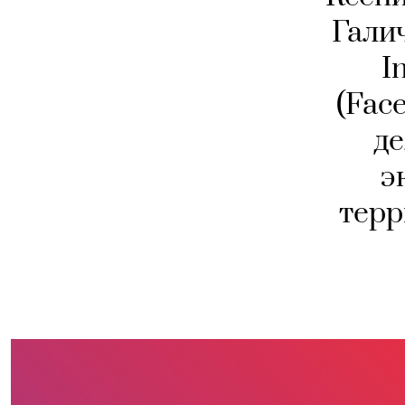
Гали
I
(Fac
де
э
терр