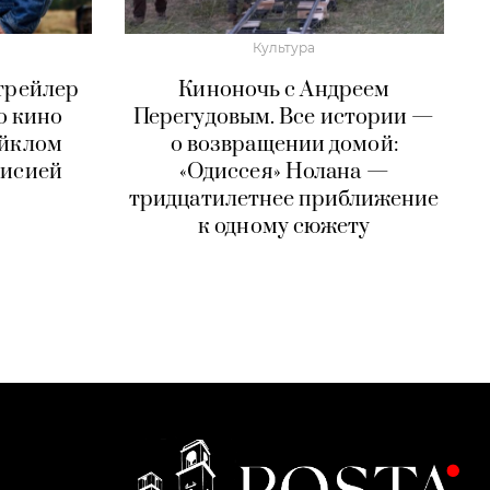
Культура
трейлер
Киноночь с Андреем
о кино
Перегудовым. Все истории —
айклом
о возвращении домой:
лисией
«Одиссея» Нолана —
тридцатилетнее приближение
к одному сюжету