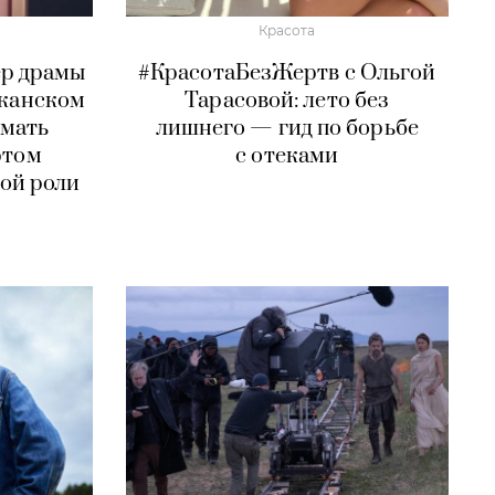
Красота
ер драмы
#КрасотаБезЖертв с Ольгой
иканском
Тарасовой: лето без
ймать
лишнего — гид по борьбе
ртом
с отеками
ой роли