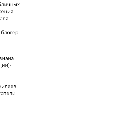
убличных
сения
реля
а
 блогер
изнана
ции)-
Енилеев
успели