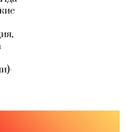
кие
ия,
а
и)-