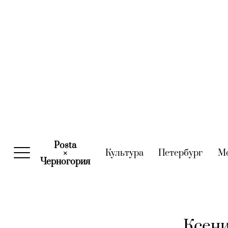
Posta
Культура
(current)
Петербург
(curre
М
×
Черногория
(current)
Ксени