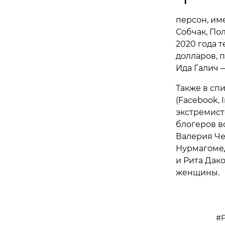
персон, им
Собчак, Пол
2020 года 
долларов, 
Ида Галич 
Также в сп
(Facebook,
экстремист
блогеров в
Валерия Че
Нурмагомед
и Рита Дак
женщины.