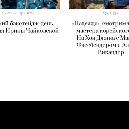
Светская хроника
Культура
кий бэкстейдж: день
«Надежда»: смотрим 
ия Ирины Чайковской
мастера корейског
На Хон Джина с М
Фассбендером и А
Викандер