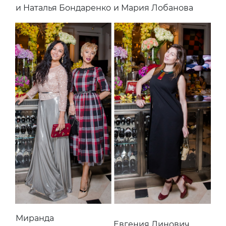
и Наталья Бондаренко
и Мария Лобанова
Миранда
Евгения Линович