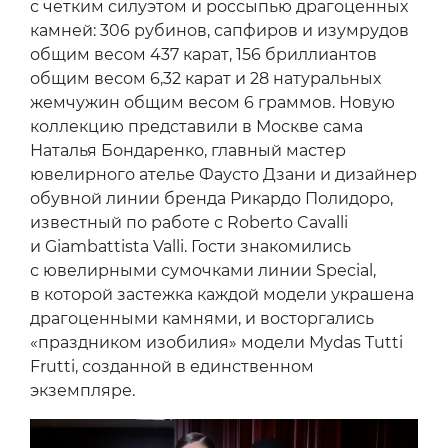
с четким силуэтом и россыпью драгоценных
камней: 306 рубинов, сапфиров и изумрудов
общим весом 437 карат, 156 бриллиантов
общим весом 6,32 карат и 28 натуральных
жемчужин общим весом 6 граммов. Новую
коллекцию представили в Москве сама
Наталья Бондаренко, главный мастер
ювелирного ателье Фаусто Дзани и дизайнер
обувной линии бренда Рикардо Полидоро,
известный по работе с Roberto Cavalli
и Giambattista Valli. Гости знакомились
с ювелирными сумочками линии Special,
в которой застежка каждой модели украшена
драгоценными камнями, и восторгались
«праздником изобилия» модели Mydas Tutti
Frutti, созданной в единственном
экземпляре.