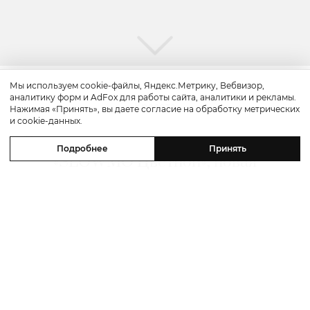
Мы используем cookie-файлы, Яндекс.Метрику, Вебвизор,
аналитику форм и AdFox для работы сайта, аналитики и рекламы.
Красота
Нажимая «Принять», вы даете согласие на обработку метрических
и cookie-данных.
Бьюти-уикенд: летнее предложение
Подробнее
Принять
«SLOWMO Цветной», новая
премиальная парикмахерская BLK
RED, процедуры интенсивного
импульсного света в Dr. Teter
Cosmetology и новинки домашнего
ухода
06 августа 2026