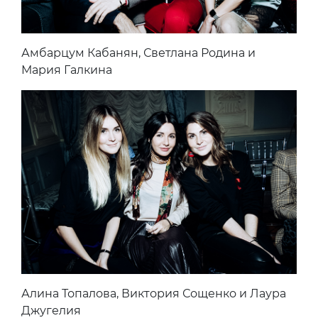
Амбарцум Кабанян, Светлана Родина и
Мария Галкина
Алина Топалова, Виктория Сощенко и Лаура
Джугелия