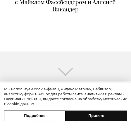
с Майклом Фассбендером и Алисией
Викандер
Мы используем cookie-файлы, Яндекс.Метрику, Вебвизор,
аналитику форм и AdFox для работы сайта, аналитики и рекламы.
Красота
Нажимая «Принять», вы даете согласие на обработку метрических
и cookie-данных.
Бьюти-уикенд: летнее предложение
Подробнее
Принять
«SLOWMO Цветной», новая
премиальная парикмахерская BLK