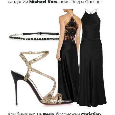
сандалии
Michael Kors
, пояс Deepa Gurnani
Комбинация
La Perla
, босоножки
Christian