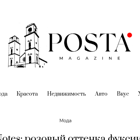
nt)
ода
(current)
Красота
(current)
Недвижимость
(current)
Авто
(current)
Вкус
(cur
Мода
Notes: розовый оттенка фукси