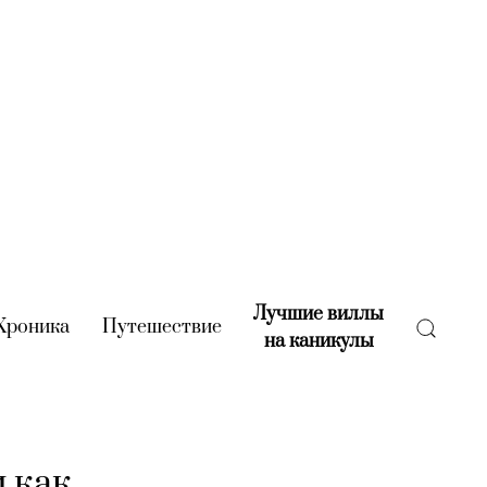
Лучшие виллы
rent)
Хроника
(current)
Путешествие
(current)
на каникулы
(current)
и как