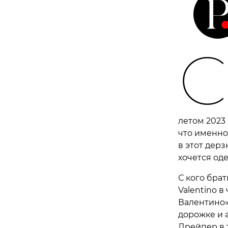
С
летом 2023
что именно
в этот дер
хочется оде
С кого бра
Valentino 
Валентино»
дорожке и 
Дрейпер в 