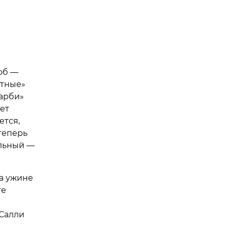
об —
етные»
арби»
ет
ется,
теперь
ильный —
а ужине
те
 Салли