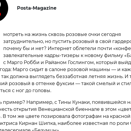
Posta-Magazine
мотреть на жизнь сквозь розовые очки сегодня
затруднительно, но пустить розовый в свой гардер
почему бы и нет? Интернет облетели почти «конф
завлекательные кадры-тизеры к новому фильму «Б
с Марго Робби и Райаном Гослингом, который выйд
 года: Марго сидит в салоне розовой машины — и каж
 так должна выглядеть беззаботная летняя жизнь. И 
зкий розовый в оттенке фуксии — такой смелый и ст
ться с ног до головы.
ть пример? Например, с Тины Кунаки, появившейся н
в честь открытия Венецианской биеннале в этом «цве
. В том же цвете позировала фотографам на красной
актриса Кирнан Шипка, наиболее известная по роли
телесериале «Безумцы».