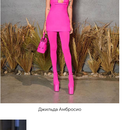
Джильда Амбросио