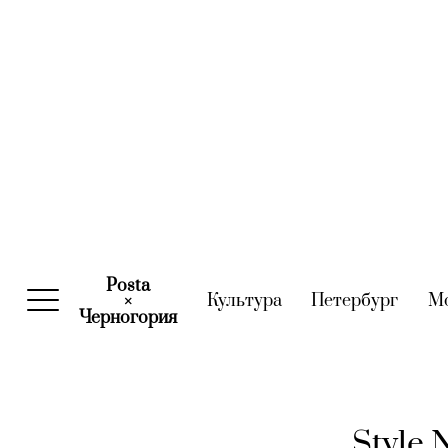
Posta
Культура
(current)
Петербург
(curre
М
×
Черногория
(current)
Style 