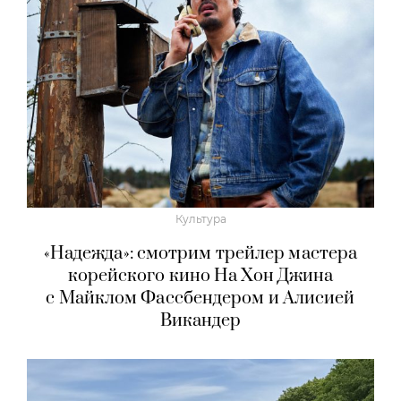
Культура
«Надежда»: смотрим трейлер мастера
корейского кино На Хон Джина
с Майклом Фассбендером и Алисией
Викандер