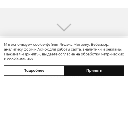
Мы используем cookie-файлы, Яндекс.Метрику, Вебвизор,
аналитику форм и AdFox для работы сайта, аналитики и рекламы.
Красота
Нажимая «Принять», вы даете согласие на обработку метрических
и cookie-данных.
Бьюти-уикенд: летнее предложение
Подробнее
Принять
«SLOWMO Цветной», новая
премиальная парикмахерская BLK
RED, процедуры интенсивного
импульсного света в Dr. Teter
Cosmetology и новинки домашнего
ухода