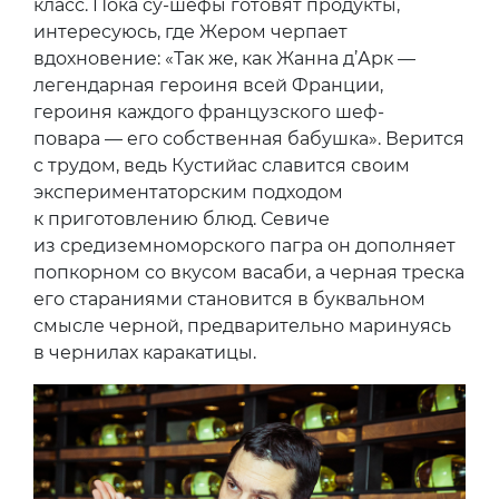
класс. Пока су-шефы готовят продукты,
интересуюсь, где Жером черпает
вдохновение: «Так же, как Жанна д’Арк —
легендарная героиня всей Франции,
героиня каждого французского шеф-
повара — его собственная бабушка». Верится
с трудом, ведь Кустийас славится своим
экспериментаторским подходом
к приготовлению блюд. Севиче
из средиземноморского пагра он дополняет
попкорном со вкусом васаби, а черная треска
его стараниями становится в буквальном
смысле черной, предварительно маринуясь
в чернилах каракатицы.