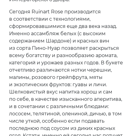
Сегодня Ruinart Rose производится
в соответствии с технологиями,
сформировавшимися еще два века назад.
Именно ассамбляж белых (с высоким
содержанием Шардоне) и красных вин
из сорта Пино-Нуар позволяет раскрыться
всему богатству и разнообразию аромата,
категорий и урожаев разных годов. В букете
отчетливо различаются нотки черешни,
малины, розового грейпфрута, мяты
и экзотических фруктов: гуавы и личи.
Шелковистый вкус напитка хорош и сам
по себе, в качестве изысканного аперитива,
и в сочетании с различными блюдами:
лососем, телятиной, олениной, дичью, в том
числе уткой, особенно если подавать
последнюю под соусом из диких красных
ягод. Кстати, именно ей сегодня нас потчует