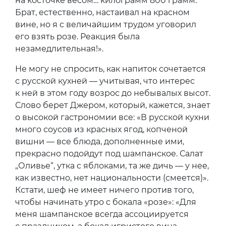
на косточке весом… килограмм 800 грамм.
Брат, естественно, настаивал на красном
вине, но я с величайшим трудом уговорил
его взять розе. Реакция была
незамедлительная!».
Не могу не спросить, как напиток сочетается
с русской кухней — учитывая, что интерес
к ней в этом году возрос до небывалых высот.
Слово берет Джером, который, кажется, знает
о высокой гастрономии все: «В русской кухни
много соусов из красных ягод, копченой
вишни — все блюда, дополненные ими,
прекрасно подойдут под шампанское. Салат
„Оливье“, утка с яблоками, та же дичь — у нее,
как известно, нет национальности (смеется)».
Кстати, шеф не имеет ничего против того,
чтобы начинать утро с бокала «розе»: «Для
меня шампанское всегда ассоциируется