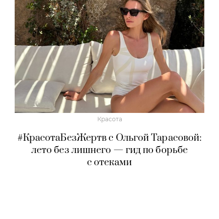
Красота
#КрасотаБезЖертв с Ольгой Тарасовой:
лето без лишнего — гид по борьбе
с отеками