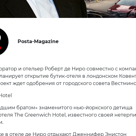
Posta-Magazine
торатор и отельер Роберт де Ниро совместно с комп
планирует открытие бутик-отеля в лондонском Ковен
роект ждет одобрения от городского совета Вестминс
Hotel
адшим братом» знаменитого нью-йоркского детища
отеля The Greenwich Hotel, известного своей нетерп
и.
е в отеле де Ниро отдыхают Дженнифер Энистон