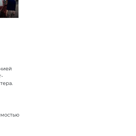
анией
т-
тера.
имостью