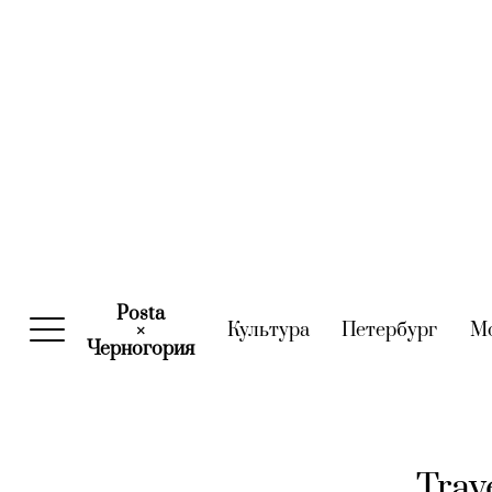
Posta
Культура
(current)
Петербург
(curre
М
×
Черногория
(current)
Trav