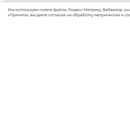
Мы используем cookie-файлы, Яндекс.Метрику, Вебвизор, ан
«Принять», вы даете согласие на обработку метрических и co
Бью
преми
проц
света