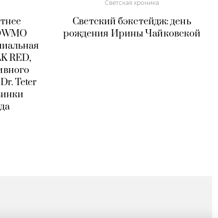
Светская хроника
етнее
Светский бэкстейдж: день
LOWMO
рождения Ирины Чайковской
миальная
K RED,
ивного
Dr. Teter
винки
да