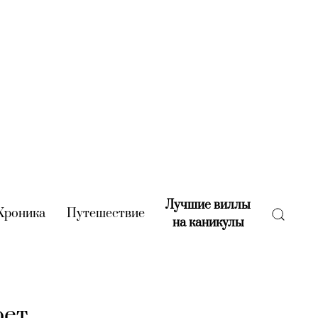
Лучшие виллы
rent)
Хроника
(current)
Путешествие
(current)
на каникулы
(current)
оет