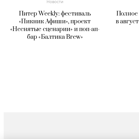
Новости
Питер Weekly: фестиваль
Полное
«Пикник Афиши», проект
в авгус
«Неснятые сценарии» и поп-ап-
бар «Балтика Brew»