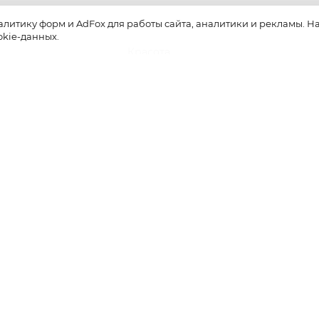
алитику форм и AdFox для работы сайта, аналитики и рекламы. 
okie-данных.
Красота
ти-уикенд: летнее предложен
«SLOWMO Цветной», новая
альная парикмахерская BLK 
едуры интенсивного импульс
 в Dr. Teter Cosmetology и нов
домашнего ухода
06 августа 2026