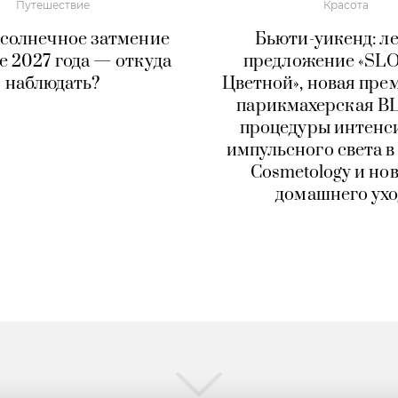
Путешествие
Красота
 солнечное затмение
Бьюти-уикенд: л
те 2027 года — откуда
предложение «S
наблюдать?
Цветной», новая пре
парикмахерская BL
процедуры интенс
импульсного света в 
Cosmetology и но
домашнего ухо