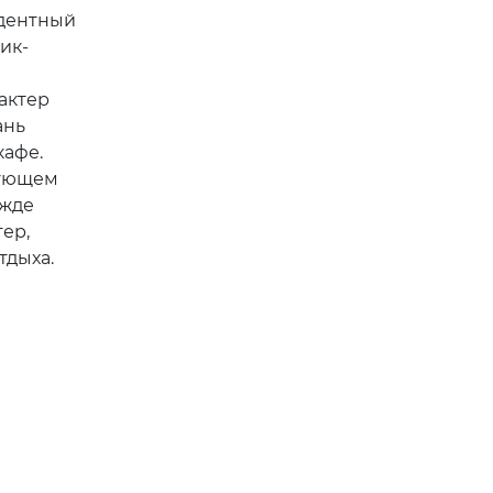
едентный
ик-
 актер
ань
кафе.
дующем
ежде
тер,
тдыха.