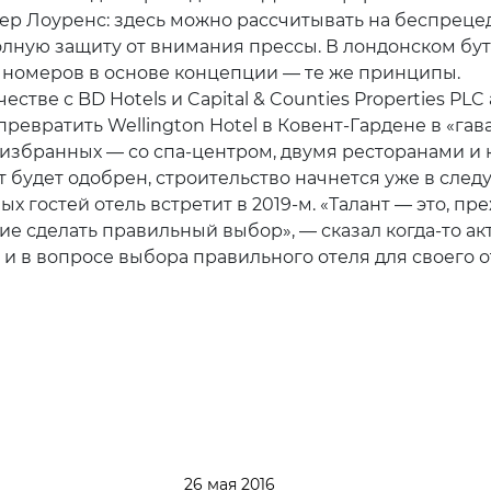
р Лоуренс: здесь можно рассчитывать на беспрец
олную защиту от внимания прессы. В лондонском бут
8 номеров в основе концепции — те же принципы.
естве с BD Hotels и Capital & Counties Properties PLC
ревратить Wellington Hotel в Ковент-Гардене в «гав
 избранных — со спа-центром, двумя ресторанами и 
т будет одобрен, строительство начнется уже в сле
вых гостей отель встретит в 2019-м. «Талант — это, пр
ие сделать правильный выбор», — сказал когда-то ак
 и в вопросе выбора правильного отеля для своего о
26 мая 2016