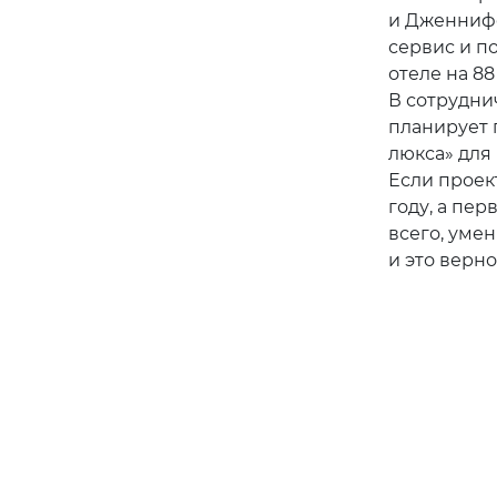
и Дженнифе
сервис и п
отеле на 8
В сотруднич
планирует п
люкса» для
Если проек
году, а пер
всего, умен
и это верно