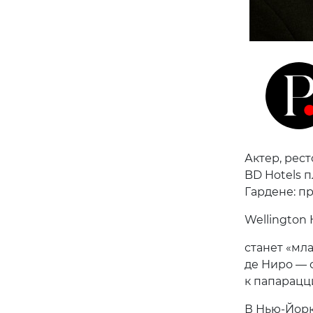
Актер, рес
BD Hotels 
Гардене: п
Wellington 
станет «мл
де Ниро — 
к папарацц
В Нью-Йорк