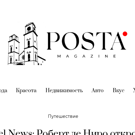
nt)
ода
(current)
Красота
(current)
Недвижимость
(current)
Авто
(current)
Вкус
(cur
Путешествие
el News: Роберт де Ниро откр