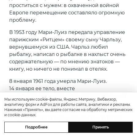
проститься с мужем: в охваченной войной
Европе перемещение составляло огромную
проблему.
В 1953 году Мари-Луиз передала управление
парижским «Ритцем» своему сыну Чарльзу,
вернувшемуся из США. Чарльз любил
рыбалку, написал о рыбалке в нахлыст очень
содержательную — по мнению знатоков —
книгу, но ничего не понимал в отелях.
8 января 1961 года умерла Мари-Луиз.
14 января ее тело, вместе
с эксгумированными останками мужа и сына
Мы используем cookie-файлы, Яндекс.Метрику, Вебвизор,
Рене были доставлены в родную деревню
аналитику форм и AdFox для работы сайта, аналитики и рекламы.
Нажимая «Принять», вы даете согласие на обработку метрических
Ритца Нидервальд и похоронены на местном
и cookie-данных.
кладбище. В 1976 году умер Чарльз. В 1979-м
его жена Моник Ритц, принявшая отельную
Подробнее
Принять
вахту, продала Hotel Ritz Paris Мохаммеду Аль-