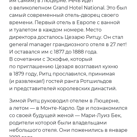
им самим) в Люцерне. Речь идет
о великолепном Grand Hotel National. Это был
самый современный отель-дворец своего
времени. Первый отель в Европе с ванной
и туалетом в каждом номере. Место
директора досталось Цезарю Ритцу. Он стал
general manager грандиозного отеля в 27 лет!
И оставался им с 1877 до 1888 года.
В сочетании с Эскофье, который
по приглашению Цезаря возглавил кухню
в 1879 году, Ритц прославился, принимая
(и развлекая!) гостей ранга Ротшильдов
и представителей королевских династий.
Зимой Ритц руководил отелем в Люцерне,
а летом — в Монте-Карло. Где и познакомился
со своей будущей женой — Мари-Луиз Бек,
родители которой были владельцами
небольшого отеля. Они поженились в январе