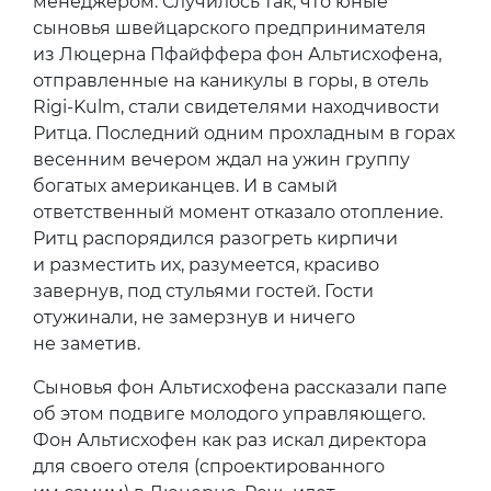
менеджером. Случилось так, что юные
сыновья швейцарского предпринимателя
из Люцерна Пфайффера фон Альтисхофена,
отправленные на каникулы в горы, в отель
Rigi-Kulm, стали свидетелями находчивости
Ритца. Последний одним прохладным в горах
весенним вечером ждал на ужин группу
богатых американцев. И в самый
ответственный момент отказало отопление.
Ритц распорядился разогреть кирпичи
и разместить их, разумеется, красиво
завернув, под стульями гостей. Гости
отужинали, не замерзнув и ничего
не заметив.
Сыновья фон Альтисхофена рассказали папе
об этом подвиге молодого управляющего.
Фон Альтисхофен как раз искал директора
для своего отеля (спроектированного