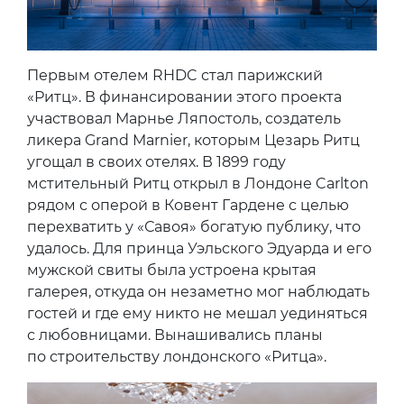
Первым отелем RHDC стал парижский
«Ритц». В финансировании этого проекта
участвовал Марнье Ляпостоль, создатель
ликера Grand Marnier, которым Цезарь Ритц
угощал в своих отелях. В 1899 году
мстительный Ритц открыл в Лондоне Carlton
рядом с оперой в Ковент Гардене с целью
перехватить у «Савоя» богатую публику, что
удалось. Для принца Уэльского Эдуарда и его
мужской свиты была устроена крытая
галерея, откуда он незаметно мог наблюдать
гостей и где ему никто не мешал уединяться
с любовницами. Вынашивались планы
по строительству лондонского «Ритца».