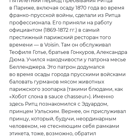
Пятилетний период пребывания Ритца
в Париже, включая осаду 1870 года во время
франко-прусской войны, сделали из Ритца
профессионала. Его приняли на работу
официантом (1869-1872 гг.) в самый
престижный парижский ресторан того
времени — в Voisin. Там он обслуживал
Теофиля Готье, братьев Гонкуров, Александра
Дюма. Учился находчивости у патрона месье
Белленджера. Это патрон додумался
во время осады города прусскими войсками
баловать гурманов мясом животных
парижского зоопарка (такими блюдами, как
«Хобот слона в sauce chasseur»). Именно
здесь Ритц познакомился с Эдуардом,
принцем Уэльским. Вернее, он прислуживал
принцу, который, будучи, неординарным
человеком, не стесняющим себя рамками
этикета, тоже, возможно, обратил