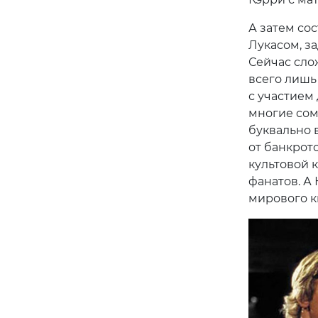
А затем со
Лукасом, з
Сейчас сло
всего лишь
с участием 
многие сом
буквально 
от банкрот
культовой 
фанатов. А
мирового к