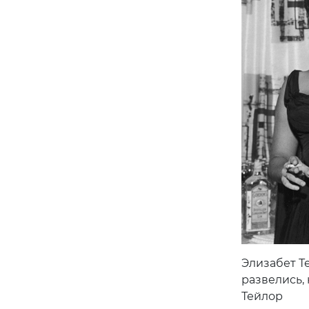
Элизабет Т
развелись,
Тейлор