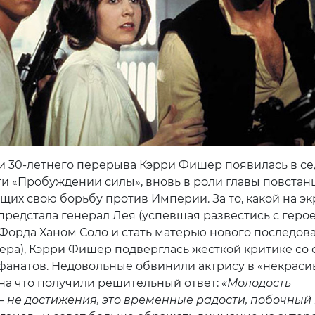
и 30-летнего перерыва Кэрри Фишер появилась в с
ги «Пробуждении силы», вновь в роли главы повстан
их свою борьбу против Империи. За то, какой на эк
 предстала генерал Лея (успевшая развестись с геро
Форда Ханом Соло и стать матерью нового последов
ера), Кэрри Фишер подверглась жесткой критике со
фанатов. Недовольные обвинили актрису в «некрас
 на что получили решительный ответ:
«Молодость
— не достижения, это временные радости, побочный