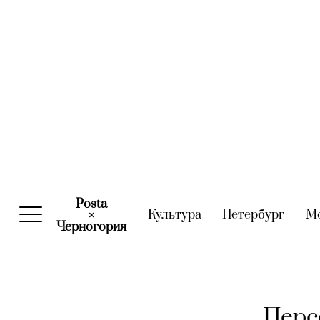
Posta
Культура
(current)
Петербург
(curre
М
×
Черногория
(current)
Перс