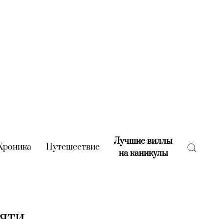
Лучшие виллы
rent)
Хроника
(current)
Путешествие
(current)
на каникулы
(current)
мяти