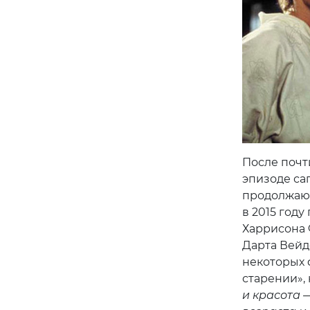
После почт
эпизоде са
продолжающ
в 2015 году
Харрисона 
Дарта Вейд
некоторых 
старении»,
и красота 