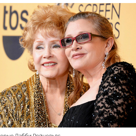
терью Дэбби Рейнольдс