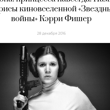
рисы киновселенной «Звездн
войны» Кэрри Фишер
28 декабря 2016