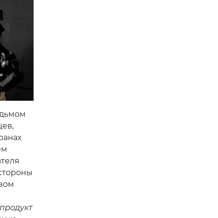
едьмом
цев,
ранах
ем
ателя
 стороны
ивом
 продукт