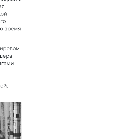
ея
кой
ого
во время
мировом
ишера
игами
ой,