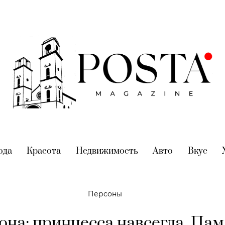
nt)
ода
(current)
Красота
(current)
Недвижимость
(current)
Авто
(current)
Вкус
(cur
Персоны
она: принцесса навсегда. Па