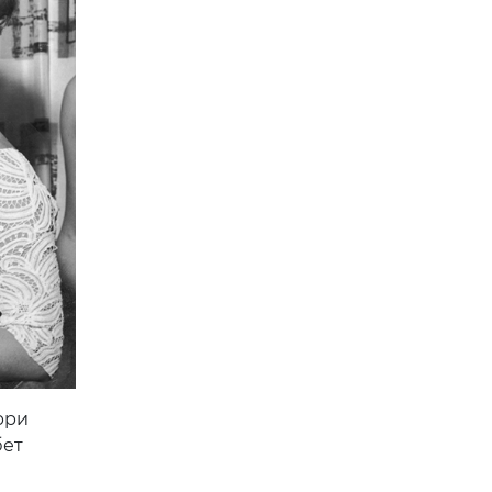
рри
бет