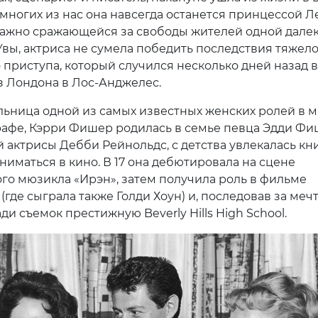
 многих из нас она навсегда останется принцессой Л
важно сражающейся за свободы жителей одной дале
 Увы, актриса не сумела победить последствия тяжел
 приступа, который случился несколько дней назад 
з Лондона в Лос-Анджелес.
ьница одной из самых известных женских ролей в 
афе, Кэрри Фишер родилась в семье певца Эдди Ф
й актрисы Дебби Рейнольдс, с детства увлекалась кн
ниматься в кино. В 17 она дебютировала на сцене
го мюзикла «Ирэн», затем получила роль в фильме
где сыграла также Голди Хоун) и, последовав за мечт
ди съемок престижную Beverly Hills High School.