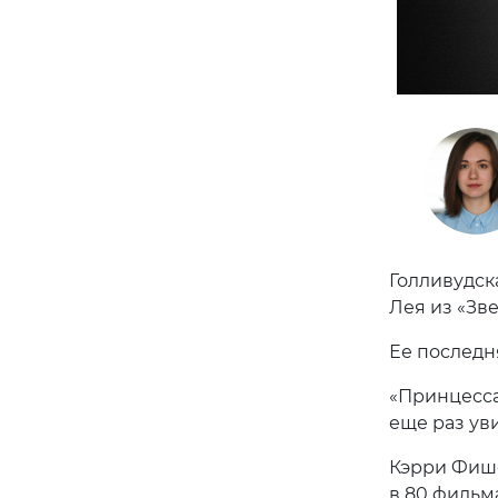
Голливудск
Лея из «Зве
Ее последн
«Принцесса 
еще раз ув
Кэрри Фише
в 80 фильма