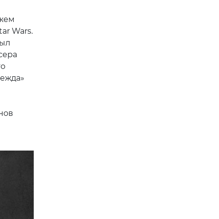
джем
ar Wars.
был
сера
го
дежда»
нов