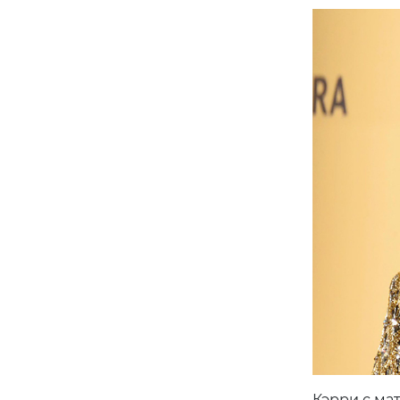
Кэрри с ма