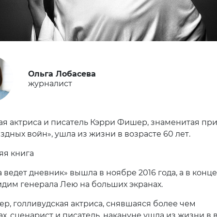
Ольга Лобасева
журналист
ая актриса и писатель Кэрри Фишер, знаменитая пр
здных войн», ушла из жизни в возрасте 60 лет.
яя книга
ведет дневник» вышла в ноябре 2016 года, а в конце
идим генерала Лею на больших экранах.
р, голливудская актриса, снявшаяся более чем
х, сценарист и писатель, накануне ушла из жизни в 