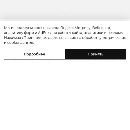
Мы используем cookie-файлы, Яндекс.Метрику, Вебвизор,
аналитику форм и AdFox для работы сайта, аналитики и рекламы.
Культура
Нажимая «Принять», вы даете согласие на обработку метрических
и cookie-данных.
«Надежда»: смотрим трейлер
Подробнее
Принять
мастера корейского кино На Хон
Джина с Майклом Фассбендером
и Алисией Викандер
05 августа 2026