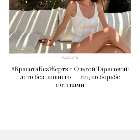
Красота
#КрасотаБезЖертв с Ольгой Тарасовой:
лето без лишнего — гид по борьбе
с отеками