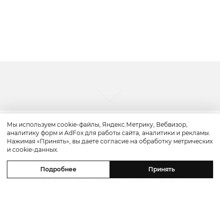
Мы используем cookie-файлы, Яндекс.Метрику, Вебвизор,
аналитику форм и AdFox для работы сайта, аналитики и рекламы.
Вкус
Нажимая «Принять», вы даете согласие на обработку метрических
и cookie-данных.
Едим не дома: сезонное меню
Подробнее
Принять
в «ЮГ 22», яркие коктейли
в MODUS и коллаб ресторана
«КОНГ» и бренда SABE