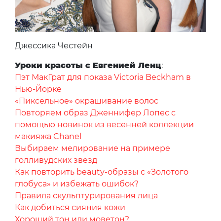
Джессика Честейн
Уроки красоты с Евгенией Ленц
:
Пэт МакГрат для показа Victoria Beckham в
Нью-Йорке
«Пиксельное» окрашивание волос
Повторяем образ Дженнифер Лопес с
помощью новинок из весенней коллекции
макияжа Chanel
Выбираем мелирование на примере
голливудских звезд
Как повторить beauty-образы с «Золотого
глобуса» и избежать ошибок?
Правила скульптурирования лица
Как добиться сияния кожи
Хороший тон или моветон?