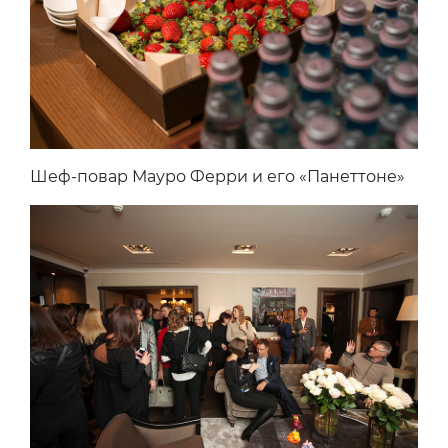
Шеф-повар Мауро Ферри и его «Панеттоне»