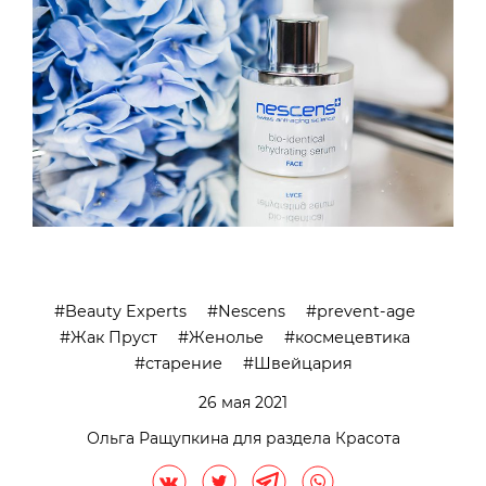
Beauty Experts
Nescens
prevent-age
Жак Пруст
Женолье
космецевтика
старение
Швейцария
26 мая 2021
Ольга Ращупкина для раздела Красота