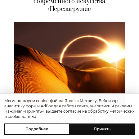
современного искусства
«Перезагрузка»
Мы используем cookie-файлы, Яндекс.Метрику, Вебвизор,
аналитику форм и AdFox для работы сайта, аналитики и рекламы.
Путешествие
Нажимая «Принять», вы даете согласие на обработку метрических
и cookie-данных.
Полное солнечное затмение в августе
2027 года — откуда наблюдать?
Подробнее
Принять