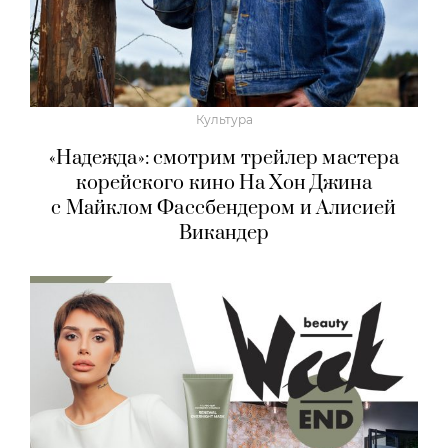
Культура
«Надежда»: смотрим трейлер мастера
корейского кино На Хон Джина
с Майклом Фассбендером и Алисией
Викандер