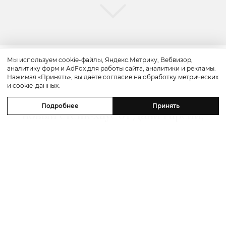
Мы используем cookie-файлы, Яндекс.Метрику, Вебвизор,
аналитику форм и AdFox для работы сайта, аналитики и рекламы.
Путешествие
Нажимая «Принять», вы даете согласие на обработку метрических
и cookie-данных.
Каникулы в Maxx Royal Bodrum:
Подробнее
Принять
новый стейк-хаус от Дани Гарсии,
лучшие виды на море и
легендарные вечеринки в Scorpios
07 августа 2026