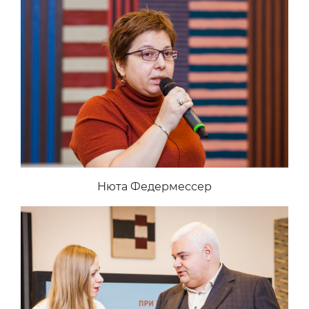
Нюта Федермессер