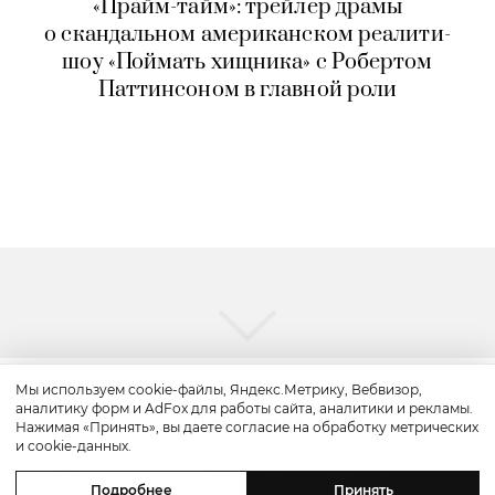
«Прайм-тайм»: трейлер драмы
о скандальном американском реалити-
шоу «Поймать хищника» с Робертом
Паттинсоном в главной роли
Мы используем cookie-файлы, Яндекс.Метрику, Вебвизор,
аналитику форм и AdFox для работы сайта, аналитики и рекламы.
Путешествие
Нажимая «Принять», вы даете согласие на обработку метрических
и cookie-данных.
Каникулы в Maxx Royal Bodrum:
Подробнее
Принять