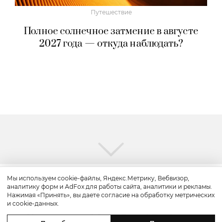
Путешествие
Полное солнечное затмение в августе
2027 года — откуда наблюдать?
Мы используем cookie-файлы, Яндекс.Метрику, Вебвизор,
аналитику форм и AdFox для работы сайта, аналитики и рекламы.
Путешествие
Нажимая «Принять», вы даете согласие на обработку метрических
и cookie-данных.
Каникулы в Maxx Royal Bodrum: