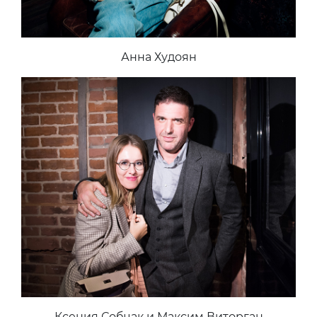
Анна Худоян
Ксения Собчак и Максим Виторган