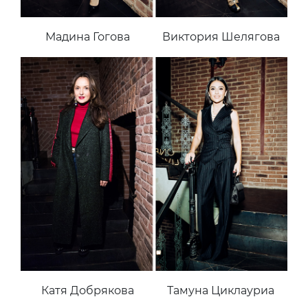
Мадина Гогова
Виктория Шелягова
Катя Добрякова
Тамуна Циклауриа