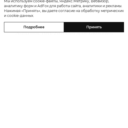
Мы используем cookie-файлы, Яндекс.Метрику, Вебвизор,
аналитику форм и AdFox для работы сайта, аналитики и рекламы.
Мода
Нажимая «Принять», вы даете согласие на обработку метрических
и cookie-данных.
Мода. Хроники недели: Рози
Подробнее
Принять
Хантингтон-Уайтли для Ekonika,
новый сериал про Джорджио
Армани, кафе Karl Lagerfeld в
Амстердaме
31 июля 2026