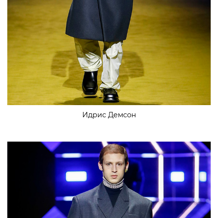
Идрис Демсон