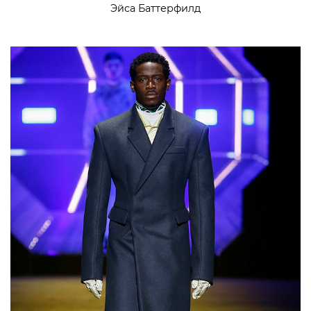
Эйса Баттерфилд