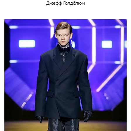
Джефф Голдблюм