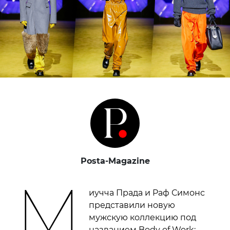
Posta-Magazine
М
иучча Прада и Раф Симонс
представили новую
мужскую коллекцию под
названием Body of Work: