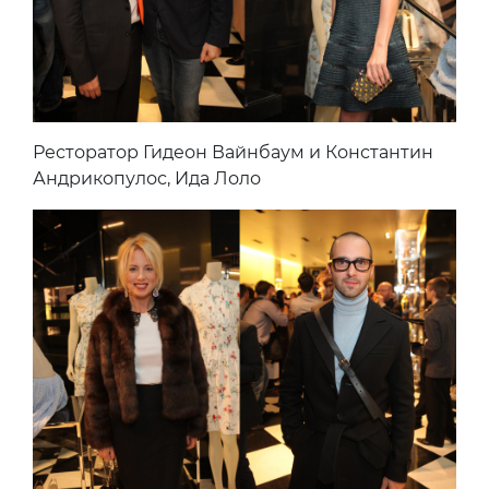
Ресторатор Гидеон Вайнбаум и Константин
Андрикопулос, Ида Лоло