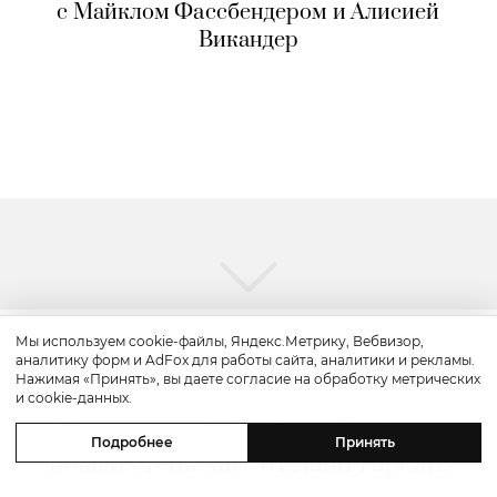
с Майклом Фассбендером и Алисией
Викандер
Мы используем cookie-файлы, Яндекс.Метрику, Вебвизор,
аналитику форм и AdFox для работы сайта, аналитики и рекламы.
Путешествие
Нажимая «Принять», вы даете согласие на обработку метрических
и cookie-данных.
Каникулы в Maxx Royal Bodrum:
Подробнее
Принять
новый стейк-хаус от Дани Гарсии,
лучшие виды на море и