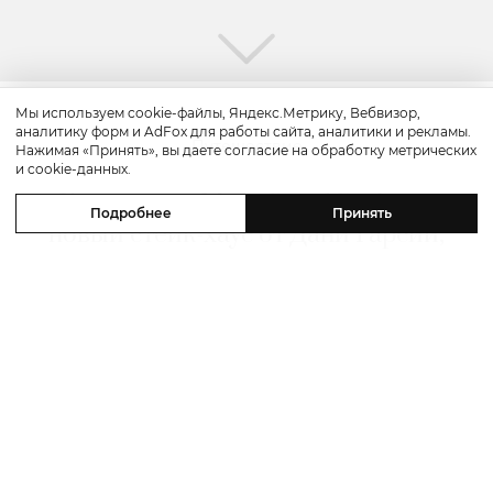
Мы используем cookie-файлы, Яндекс.Метрику, Вебвизор,
аналитику форм и AdFox для работы сайта, аналитики и рекламы.
Путешествие
Нажимая «Принять», вы даете согласие на обработку метрических
и cookie-данных.
Каникулы в Maxx Royal Bodrum:
Подробнее
Принять
новый стейк-хаус от Дани Гарсии,
лучшие виды на море и
легендарные вечеринки в Scorpios
07 августа 2026