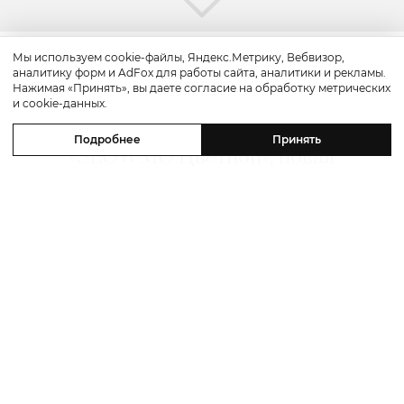
Мы используем cookie-файлы, Яндекс.Метрику, Вебвизор,
аналитику форм и AdFox для работы сайта, аналитики и рекламы.
Красота
Нажимая «Принять», вы даете согласие на обработку метрических
и cookie-данных.
Бьюти-уикенд: летнее предложение
Подробнее
Принять
«SLOWMO Цветной», новая
премиальная парикмахерская BLK
RED, процедуры интенсивного
импульсного света в Dr. Teter
Cosmetology и новинки домашнего
ухода
06 августа 2026