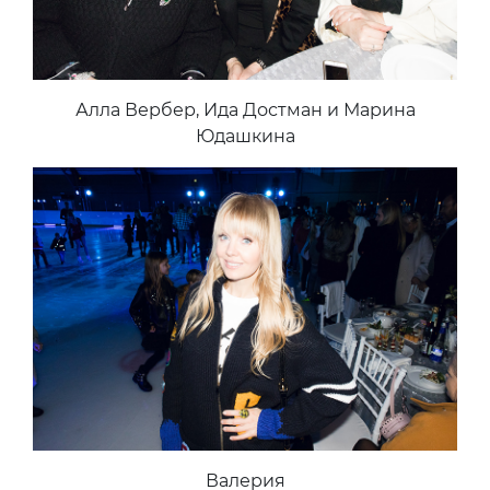
Алла Вербер, Ида Достман и Марина
Юдашкина
Валерия