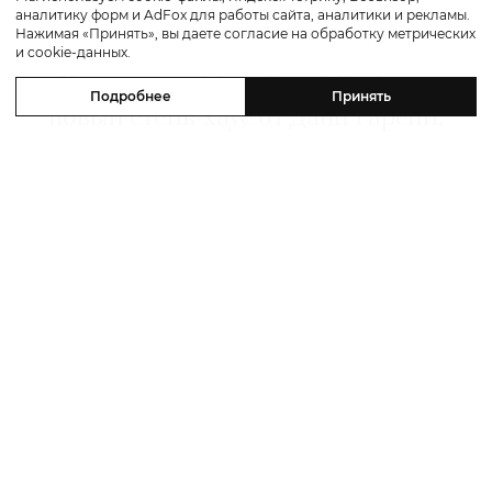
аналитику форм и AdFox для работы сайта, аналитики и рекламы.
Путешествие
Нажимая «Принять», вы даете согласие на обработку метрических
и cookie-данных.
Каникулы в Maxx Royal Bodrum:
Подробнее
Принять
новый стейк-хаус от Дани Гарсии,
лучшие виды на море и
легендарные вечеринки в Scorpios
07 августа 2026