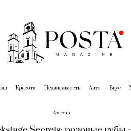
nt)
ода
(current)
Красота
(current)
Недвижимость
(current)
Авто
(current)
Вкус
(cur
Красота
kstage Secrets: розовые губы