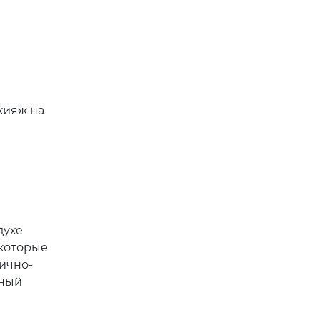
кияж на
духе
 которые
ично-
ьный