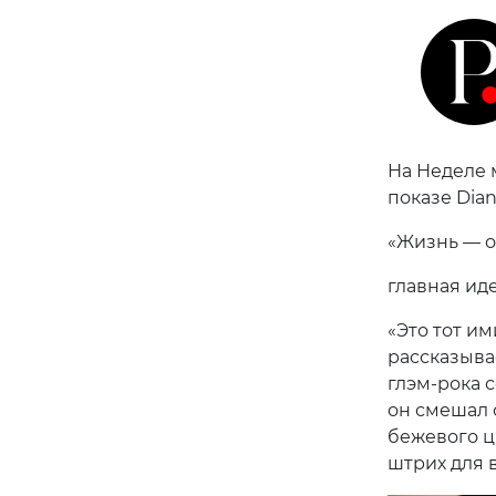
На Неделе 
показе Dian
«Жизнь — о
главная иде
«Это тот и
рассказыва
глэм-рока 
он смешал 
бежевого ц
штрих для 