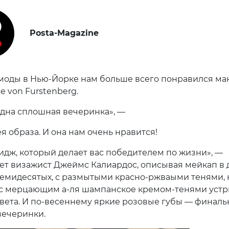
Posta-Magazine
моды в Нью-Йорке нам больше всего понравился ма
e von Furstenberg.
дна сплошная вечеринка», —
я образа. И она нам очень нравится!
мидж, который делает вас победителем по жизни», —
ет визажист Джеймс Калиардос, описывая мейкап в 
семидесятых, с размытыми красно-ржваыми тенями,
с мерцающим а-ля шампанское кремом-тенями устр
вета. И по-весеннему яркие розовые губы — финал
вечеринки.