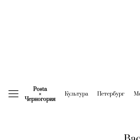
Posta
Культура
(current)
Петербург
(curre
М
×
Черногория
(current)
Bac