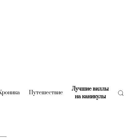
Лучшие виллы
rent)
Хроника
(current)
Путешествие
(current)
на каникулы
(current)
 —