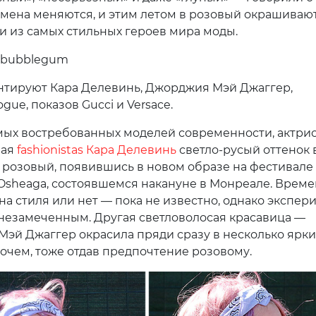
мена меняются, и этим летом в розовый окрашиваю
и из самых стильных героев мира моды.
 bubblegum
тируют Кара Делевинь, Джорджия Мэй Джаггер,
gue, показов Gucci и Versace.
мых востребованных моделей современности, актри
ная
fashionistas Кара Делевинь
светло-русый оттенок 
 розовый, появившись в новом образе на фестивале
 Osheaga, состоявшемся накануне в Монреале. Врем
на стиля или нет — пока не известно, однако экспер
 незамеченным. Другая светловолосая красавица —
эй Джаггер окрасила пряди сразу в несколько ярки
рочем, тоже отдав предпочтение розовому.