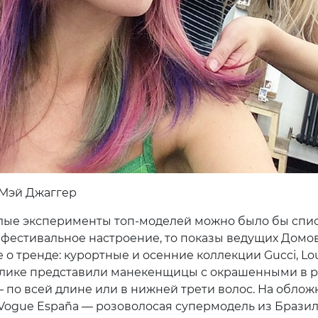
Мэй Джаггер
лые эксперименты топ-моделей можно было бы спис
 фестивальное настроение, то показы ведущих Домо
 о тренде: курортные и осенние коллекции Gucci, Lou
блике представили манекенщицы с окрашенными в 
 по всей длине или в нижней трети волос. На облож
Vogue España — розоволосая супермодель из Брази