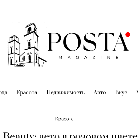
nt)
ода
(current)
Красота
(current)
Недвижимость
(current)
Авто
(current)
Вкус
(cur
Красота
l Beauty: лето в розовом цвет