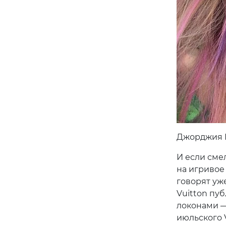
Джорджия 
И если сме
на игривое
говорят уже
Vuitton пу
локонами —
июльского 