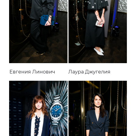
Евгения Линович
Лаура Джугелия