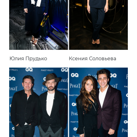
Юлия Прудько
Ксения Соловьева