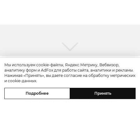
Мы используем cookie-файлы, Яндекс.Метрику, Вебвизор,
аналитику форм и AdFox для работы сайта, аналитики и рекламы.
Красота
Нажимая «Принять», вы даете согласие на обработку метрических
и cookie-данных.
Бьюти-уикенд: летнее предложение
Подробнее
Принять
«SLOWMO Цветной», новая
премиальная парикмахерская BLK
RED, процедуры интенсивного
импульсного света в Dr. Teter
Cosmetology и новинки домашнего