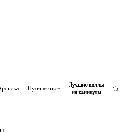
Лучшие виллы
rent)
Хроника
(current)
Путешествие
(current)
на каникулы
(current)
ди