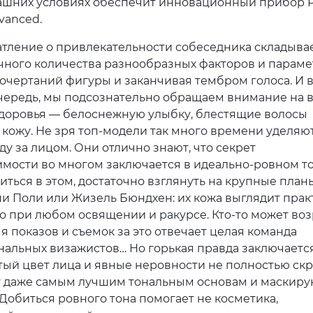
ашних условиях обеспечит инновационный прибор Ph
vanced.
тление о привлекательности собеседника складыва
чного количества разнообразных факторов и параме
 очертаний фигуры и заканчивая тембром голоса. И в
чередь, мы подсознательно обращаем внимание на
доровья — белоснежную улыбку, блестящие волосы
 кожу. Не зря топ-модели так много времени уделяю
у за лицом. Они отлично знают, что секрет
имости во многом заключается в идеально-ровном то
иться в этом, достаточно взглянуть на крупные пла
ши Поли или Жизель Бюндхен: их кожа выглядит прак
 при любом освящении и ракурсе. Кто-то может воз
я показов и съемок за это отвечает целая команда
альных визажистов… Но горькая правда заключается
тый цвет лица и явные неровности не полностью ск
у даже самым лучшим тональным основам и маскир
 Добиться ровного тона помогает не косметика,