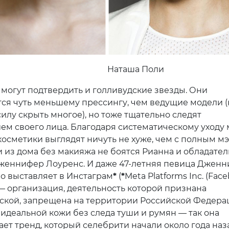
Наташа Поли
 могут подтвердить и голливудские звезды. Они
ся чуть меньшему прессингу, чем ведущие модели (
илу скрыть многое), но тоже тщательно следят
ием своего лица. Благодаря систематическому уходу
косметики выглядят ничуть не хуже, чем с полным мэ
и из дома без макияжа не боятся Рианна и обладате
женнифер Лоуренс. И даже 47-летняя певица Джен
о выставляет в Инстаграм
*
(
*
Meta Platforms Inc. (Face
 — организация, деятельность которой признана
ской, запрещена на территории Российской Федера
 идеальной кожи без следа туши и румян — так она
ет тренд, который селебрити начали около года наза