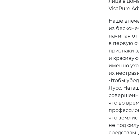
лица в дом
VisaPure Ad
Наше впеча
из бесконе
начиная от
в первую о
признаки з
и красивую
именно уход
их неотраз
Чтобы убед
Лусс, Ната
совершенно
что во врем
профессион
что землис
не под сил
средствам.