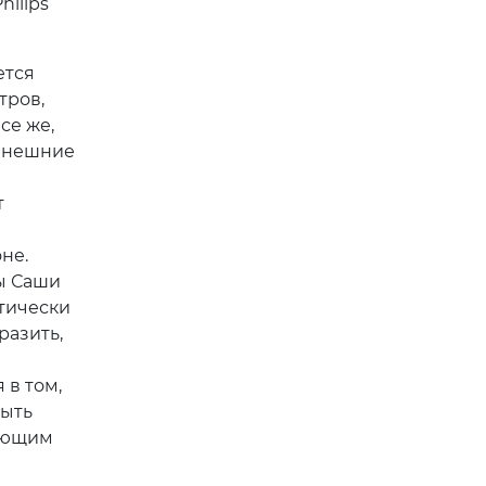
ilips
ется
тров,
се же,
 внешние
т
не.
ны Саши
тически
разить,
 в том,
рыть
ующим