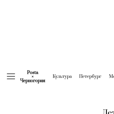
Posta
Культура
(current)
Петербург
(curre
М
×
Черногория
(current)
Лет