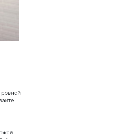
о ровной
вайте
кожей