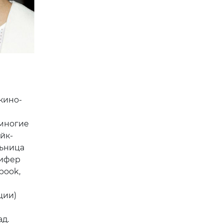
кино-
 многие
йк-
льница
нифер
book,
ции)
д.