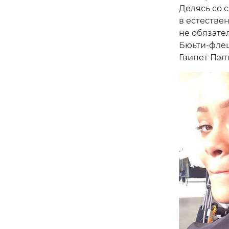
Делясь со 
в естествен
не обязате
Бюьти-флеш
Гвинет Пэлт