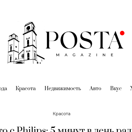
nt)
ода
(current)
Красота
(current)
Недвижимость
(current)
Авто
(current)
Вкус
(cur
Красота
о с Philips: 5 минут в день ра