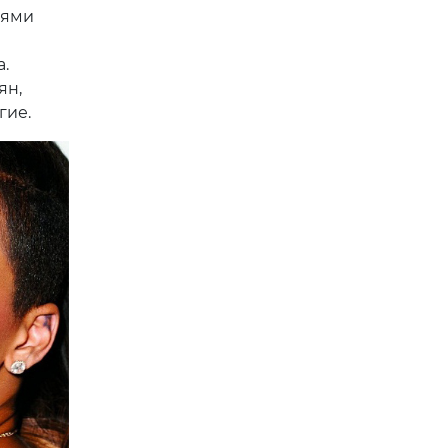
иями
.
ян,
гие.