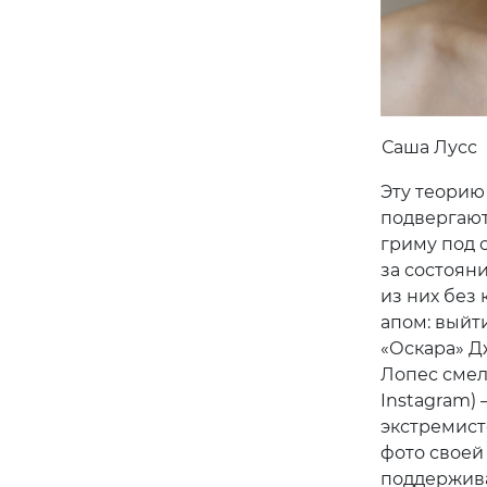
Саша Лусс
Эту теорию
подвергают
гриму под с
за состоян
из них без 
апом: выйт
«Оскара» Д
Лопес смел
Instagram)
экстремист
фото своей
поддержива