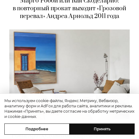
Марго Робби или Кая Скоделарио:
в повторный прокат выходит «Грозовой
перевал» Андреа Арнольд 2011 года
Мы используем cookie-файлы, Яндекс.Метрику, Вебвизор,
аналитику форм и AdFox для работы сайта, аналитики и рекламы.
Нажимая «Принять», вы даете согласие на обработку метрических
и cookie-данных.
Культура
Подробнее
Принять
Posta Арт: художник Андрей Фаенсон —