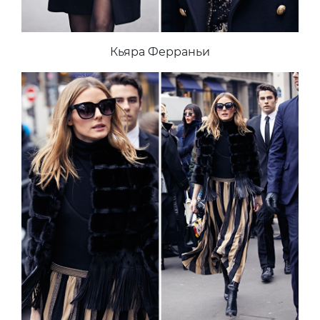
Кьяра Ферраньи