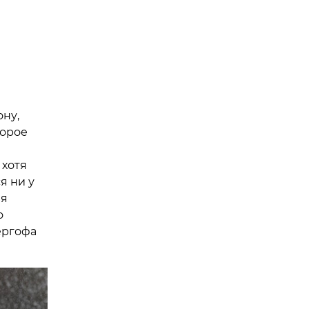
ону,
торое
 хотя
я ни у
ея
о
ергофа