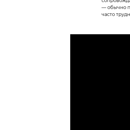
сопровожда
— обычно п
часто трудн