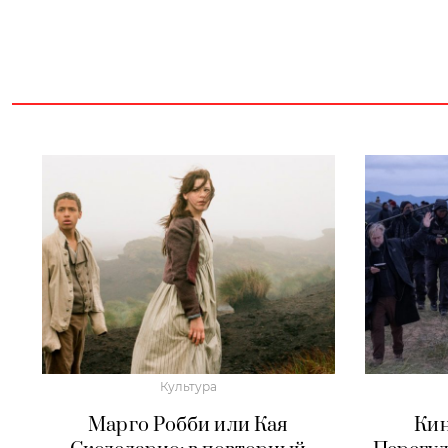
Культура
Марго Робби или Кая
Кин