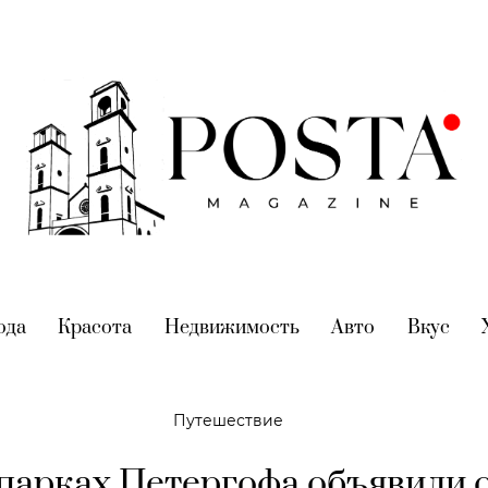
nt)
ода
(current)
Красота
(current)
Недвижимость
(current)
Авто
(current)
Вкус
(cur
Путешествие
парках Петергофа объявили 