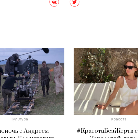
Культура
Красота
оночь с Андреем
#КрасотаБезЖертв с