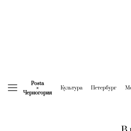
Posta
Культура
(current)
Петербург
(curre
М
×
Черногория
(current)
В 