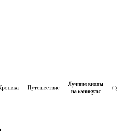
Лучшие виллы
rent)
Хроника
(current)
Путешествие
(current)
на каникулы
(current)
о