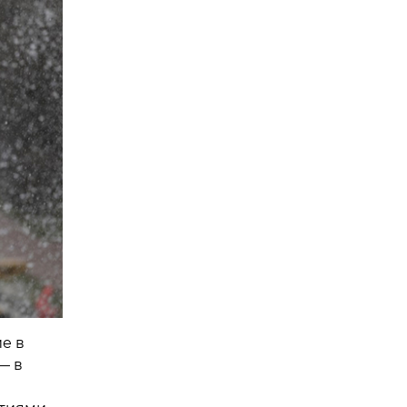
е в
— в