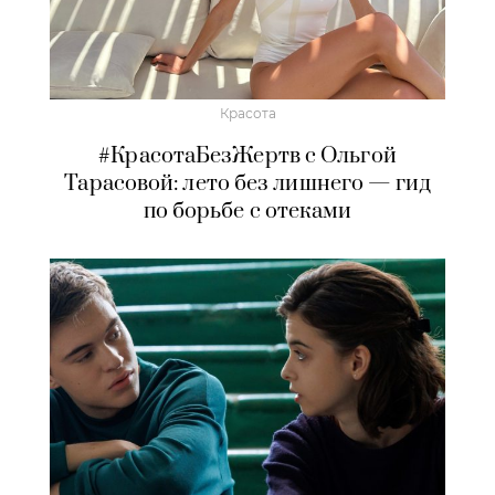
Красота
#КрасотаБезЖертв с Ольгой
Тарасовой: лето без лишнего — гид
по борьбе с отеками