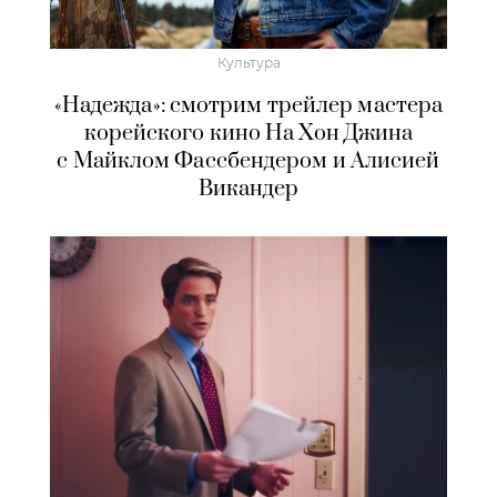
Культура
«Надежда»: смотрим трейлер мастера
корейского кино На Хон Джина
с Майклом Фассбендером и Алисией
Викандер