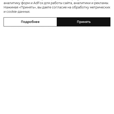
аналитику форм и AdFox для работы сайта, аналитики и рекламы.
Путешествие
Нажимая «Принять», вы даете согласие на обработку метрических
и cookie-данных.
Каникулы в Maxx Royal Bodrum:
Подробнее
Принять
новый стейк-хаус от Дани Гарсии,
лучшие виды на море и
легендарные вечеринки в Scorpios
07 августа 2026