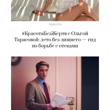
Красота
#КрасотаБезЖертв с Ольгой
Тарасовой: лето без лишнего — гид
по борьбе с отеками