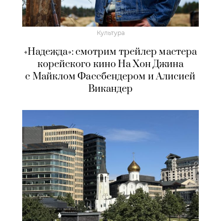
Культура
«Надежда»: смотрим трейлер мастера
корейского кино На Хон Джина
с Майклом Фассбендером и Алисией
Викандер