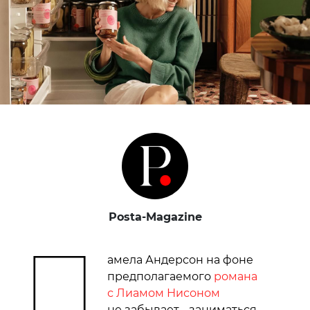
Posta-Magazine
П
амела Андерсон на фоне
предполагаемого
романа
с Лиамом Нисоном
не забывает… заниматься