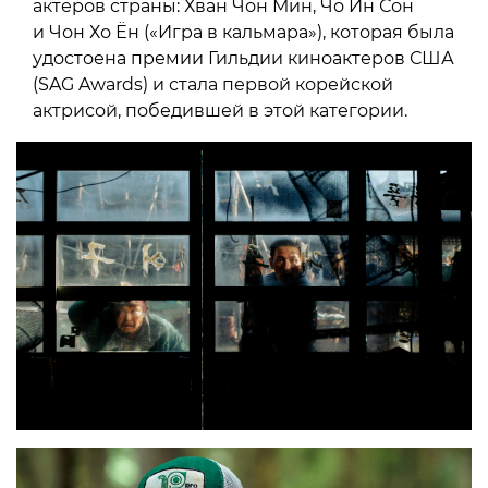
актеров страны: Хван Чон Мин, Чо Ин Сон
и Чон Хо Ён («Игра в кальмара»), которая была
удостоена премии Гильдии киноактеров США
(SAG Awards) и стала первой корейской
актрисой, победившей в этой категории.