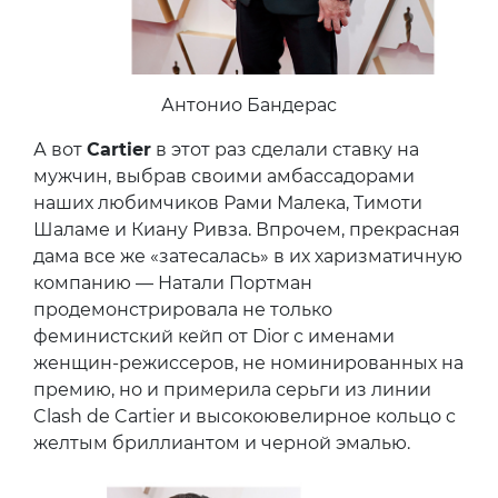
Антонио Бандерас
А вот
Cartier
в этот раз сделали ставку на
мужчин, выбрав своими амбассадорами
наших любимчиков Рами Малека, Тимоти
Шаламе и Киану Ривза. Впрочем, прекрасная
дама все же «затесалась» в их харизматичную
компанию — Натали Портман
продемонстрировала не только
феминистский кейп от Dior с именами
женщин-режиссеров, не номинированных на
премию, но и примерила серьги из линии
Clash de Cartier и высокоювелирное кольцо c
желтым бриллиантом и черной эмалью.