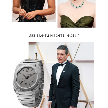
Зази Битц и Грета Гервиг