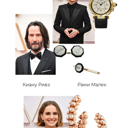
Киану Ривз
Рами Малек